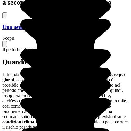
a seconda della durata del soggiorno
Una settimana in Irlanda
Scopri
Il periodo migliore per partire
Quando andare in Irlanda?
L’Irlanda presenta un clima estremamente umido:
può piovere per
giorni
, costringendoti a rimanere all'interno dei pub (!) Ma è
possibile contare anche su qualche bella giornata, soprattutto nel
periodo che va da maggio ad agosto. Per visitare l'Irlanda, quindi,
bisognerà preferire la stagione estiva e il mese di settembre,
anch'esso spesso molto gradevole. L’inverno irlandese è molto mite,
così come l'estate, durante la quale le temperature superano
raramente i 20 gradi. L'unico rischio è quello di passare una
settimana sotto la pioggia. Ma ci si può affidare alle previsioni sulle
condizioni climatiche in Irlanda
e, comunque, vale la pena correre
il rischio per visitare il paese!