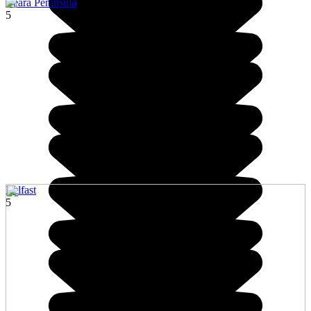
Beara Peninsula
5
Belfast
5