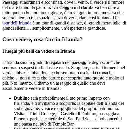
Paesaggi straordinari e sconfinati, dove il vento, il verde e il rumore
del mare fanno da padroni. Un
viaggio in Irlanda
va ben oltre a
tutto quello che puoi immaginare, è un viaggio in un’atmosfera che
supera il tempo e lo spazio, senza dover andare così lontano. Un
tour dell’Irlanda
è un tour di grandi distanze, di grandi meraviglie, di
grandi silenzi… semplicemente, un’esperienza grandiosa.
Cosa vedere, cosa fare in Irlanda?
I luoghi più belli da vedere in Irlanda
L’Irlanda sarà in grado di regalarti dei paesaggi e degli scorci che
sembrano sospesi tra fantasia e realtà. Scogliere, castelli immersi nel
verde, abbazie abbandonate che sembrano uscite da cronache
epiche… non ti resta che partire per scoprire tutto questo e molto di
più. Noi, intanto, ti diamo un assaggio di quello che devi
assolutamente vedere in Irlanda!
Dublino
sarà probabilmente il tuo primo impatto con
l’Irlanda, e ti invitiamo a scoprirla: la capitale dell’Irlanda del
sud è giovane, vivace e orgogliosa del proprio patrimonio.
Visita il Triniti College, il Castello di Dublino, passeggia a
Phoenix park, la cattedrale di San Patrizio… e poi concediti
una pausa nei pub di Temple Bar.