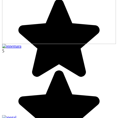
Connemara
5
Donegal