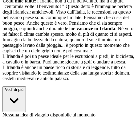
Céad míle fáilte
: l’Irlanda non ti da il benvenuto, ma ti augura
"centomila volte il benvenuto! " Questo detto è l'immagine perfetta
degli irlandesi: amichevoli. Visto dall'Italia, le recensioni su questo
bellissimo paese sono comunque limitate. Pensiamo che ci sia del
buon pesce. Anche questo è vero. Pensiamo che ci sia sempre
pioggia, e quindi anche durante le tue
vacanze in Irlanda
. Né vero
né falso: il clima cambia spesso, molto di più di quanto ci si aspetti.
Immagina la bellezza della natura, quando il sole illumina un
paesaggio lavato dalla pioggia... è proprio in questo momento che
capisci che un cielo grigio non è poi così male.
L'Irlanda è poi un paese ideale per le escursioni a piedi, in bicicletta,
a cavallo o in barca. Puoi anche giocare a golf o andare a pesca.
L'Irlanda è anche un paese ricco di storia e di leggende, tutto da
scoprire visitando le testimonianze della sua lunga storia : dolmen,
castelli medievali e antichi palazzi.
Vedi di più
Nessuna idea di viaggio disponibile al momento