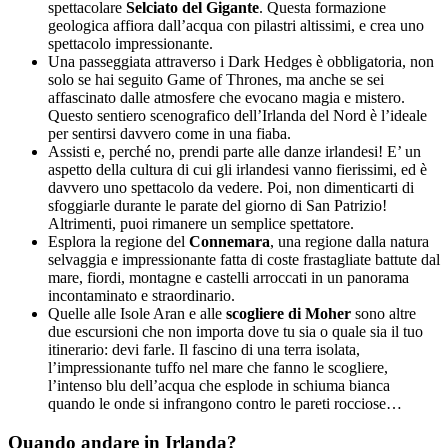
spettacolare
Selciato del Gigante
. Questa formazione
geologica affiora dall’acqua con pilastri altissimi, e crea uno
spettacolo impressionante.
Una passeggiata attraverso i Dark Hedges è obbligatoria, non
solo se hai seguito Game of Thrones, ma anche se sei
affascinato dalle atmosfere che evocano magia e mistero.
Questo sentiero scenografico dell’Irlanda del Nord è l’ideale
per sentirsi davvero come in una fiaba.
Assisti e, perché no, prendi parte alle danze irlandesi! E’ un
aspetto della cultura di cui gli irlandesi vanno fierissimi, ed è
davvero uno spettacolo da vedere. Poi, non dimenticarti di
sfoggiarle durante le parate del giorno di San Patrizio!
Altrimenti, puoi rimanere un semplice spettatore.
Esplora la regione del
Connemara
, una regione dalla natura
selvaggia e impressionante fatta di coste frastagliate battute dal
mare, fiordi, montagne e castelli arroccati in un panorama
incontaminato e straordinario.
Quelle alle Isole Aran e alle
scogliere di Moher
sono altre
due escursioni che non importa dove tu sia o quale sia il tuo
itinerario: devi farle. Il fascino di una terra isolata,
l’impressionante tuffo nel mare che fanno le scogliere,
l’intenso blu dell’acqua che esplode in schiuma bianca
quando le onde si infrangono contro le pareti rocciose…
Quando andare in Irlanda?