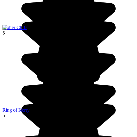
Moher Cliffs
5
Ring of Kerry
5