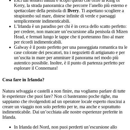
Esci dai sentieri battuti e scopri quello che offre la Ring of
Kerry, la strada panoramica che percorre l’anello più esterno e
spettacolare della penisola di
Ilvery
. Ti aspettano scogliere a
strapiombo sul mare, distese infinite di verde e paesaggi
semplicemente indimenticabili.
L’Irlanda è un paradiso per chi è in cerca dello scatto perfetto:
per credere, non mancare un’escursione alla penisola di Mizen
Head, e fermati lungo le tappe che ti porteranno fino al mare
per ricordi indimenticabili.
Galway è il posto perfetto per una passeggiata romantica tra le
case colorate dei pescatori, tra i negozietti di artigianato e per
un’uscita in mare per ammirare il panorama nel modo più
autentico possibile. Inoltre, è il punto di partenza perfetto per
esplorare il Connemara!
Cosa fare in Irlanda?
Natura selvaggia e castelli a non finire, ma vogliamo parlare di tutte
le esperienze che puoi fare? Non ci basteranno poche righe, ma
sappiamo che rivolgendoti ad un operatore locale esperto riuscirai a
creare un viaggio non solo perfetto per te, ma anche e soprattutto
indimenticabile. Dai un’occhiata alle nostre esperienze preferite in
Irlanda.
In Irlanda del Nord, non puoi perderti un’escursione allo