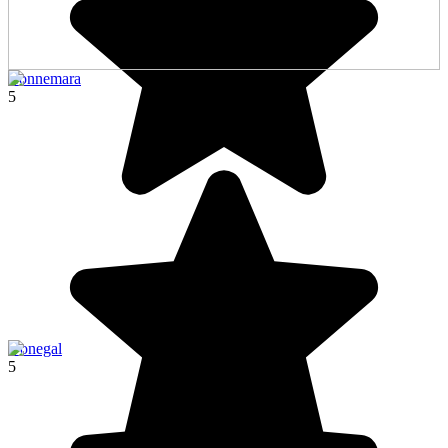
Connemara
5
Donegal
5