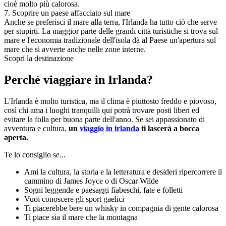
cioè molto più calorosa.
7
.
Scoprire un paese affacciato sul mare
Anche se preferisci il mare alla terra, l'Irlanda ha tutto ciò che serve
per stupirti. La maggior parte delle grandi città turistiche si trova sul
mare e l'economia tradizionale dell'isola dà al Paese un'apertura sul
mare che si avverte anche nelle zone interne.
Scopri la destinazione
Perché viaggiare in Irlanda?
L'Irlanda è molto turistica, ma il clima è piuttosto freddo e piovoso,
così chi ama i luoghi tranquilli qui potrà trovare posti liberi ed
evitare la folla per buona parte dell'anno. Se sei appassionato di
avventura e cultura,
un
viaggio in irlanda
ti lascerà a bocca
aperta.
Te lo consiglio se...
Ami la cultura, la storia e la letteratura e desideri ripercorrere il
cammino di James Joyce o di Oscar Wilde
Sogni leggende e paesaggi fiabeschi, fate e folletti
Vuoi conoscere gli sport gaelici
Ti piacerebbe bere un whisky in compagnia di gente calorosa
Ti piace sia il mare che la montagna