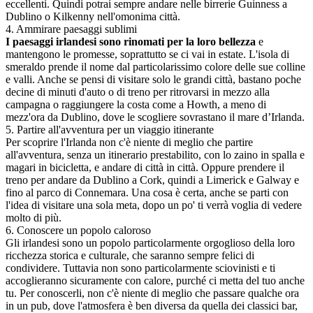
eccellenti. Quindi potrai sempre andare nelle birrerie Guinness a
Dublino o Kilkenny nell'omonima città.
4
.
Ammirare paesaggi sublimi
I paesaggi irlandesi sono rinomati per la loro bellezza
e
mantengono le promesse, soprattutto se ci vai in estate. L'isola di
smeraldo prende il nome dal particolarissimo colore delle sue colline
e valli. Anche se pensi di visitare solo le grandi città, bastano poche
decine di minuti d'auto o di treno per ritrovarsi in mezzo alla
campagna o raggiungere la costa come a Howth, a meno di
mezz'ora da Dublino, dove le scogliere sovrastano il mare d’Irlanda.
5
.
Partire all'avventura per un viaggio itinerante
Per scoprire l'Irlanda non c'è niente di meglio che partire
all'avventura, senza un itinerario prestabilito, con lo zaino in spalla e
magari in bicicletta, e andare di città in città. Oppure prendere il
treno per andare da Dublino a Cork, quindi a Limerick e Galway e
fino al parco di Connemara. Una cosa è certa, anche se parti con
l'idea di visitare una sola meta, dopo un po' ti verrà voglia di vedere
molto di più.
6
.
Conoscere un popolo caloroso
Gli irlandesi sono un popolo particolarmente orgoglioso della loro
ricchezza storica e culturale, che saranno sempre felici di
condividere. Tuttavia non sono particolarmente sciovinisti e ti
accoglieranno sicuramente con calore, purché ci metta del tuo anche
tu. Per conoscerli, non c'è niente di meglio che passare qualche ora
in un pub, dove l'atmosfera è ben diversa da quella dei classici bar,