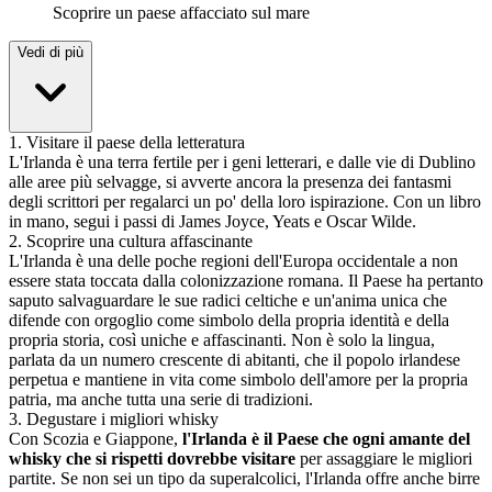
Scoprire un paese affacciato sul mare
Vedi di più
1
.
Visitare il paese della letteratura
L'Irlanda è una terra fertile per i geni letterari, e dalle vie di Dublino
alle aree più selvagge, si avverte ancora la presenza dei fantasmi
degli scrittori per regalarci un po' della loro ispirazione. Con un libro
in mano, segui i passi di James Joyce, Yeats e Oscar Wilde.
2
.
Scoprire una cultura affascinante
L'Irlanda è una delle poche regioni dell'Europa occidentale a non
essere stata toccata dalla colonizzazione romana. Il Paese ha pertanto
saputo salvaguardare le sue radici celtiche e un'anima unica che
difende con orgoglio come simbolo della propria identità e della
propria storia, così uniche e affascinanti. Non è solo la lingua,
parlata da un numero crescente di abitanti, che il popolo irlandese
perpetua e mantiene in vita come simbolo dell'amore per la propria
patria, ma anche tutta una serie di tradizioni.
3
.
Degustare i migliori whisky
Con Scozia e Giappone,
l'Irlanda è il Paese che ogni amante del
whisky che si rispetti dovrebbe visitare
per assaggiare le migliori
partite. Se non sei un tipo da superalcolici, l'Irlanda offre anche birre