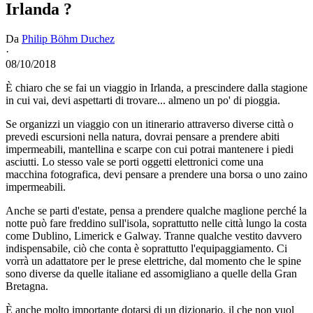
Irlanda ?
Da
Philip Böhm Duchez
·
08/10/2018
È chiaro che se fai un viaggio in Irlanda, a prescindere dalla stagione
in cui vai, devi aspettarti di trovare... almeno un po' di pioggia.
Se organizzi un viaggio con un itinerario attraverso diverse città o
prevedi escursioni nella natura, dovrai pensare a prendere abiti
impermeabili, mantellina e scarpe con cui potrai mantenere i piedi
asciutti. Lo stesso vale se porti oggetti elettronici come una
macchina fotografica, devi pensare a prendere una borsa o uno zaino
impermeabili.
Anche se parti d'estate, pensa a prendere qualche maglione perché la
notte può fare freddino sull'isola, soprattutto nelle città lungo la costa
come Dublino, Limerick e Galway. Tranne qualche vestito davvero
indispensabile, ciò che conta è soprattutto l'equipaggiamento. Ci
vorrà un adattatore per le prese elettriche, dal momento che le spine
sono diverse da quelle italiane ed assomigliano a quelle della Gran
Bretagna.
È anche molto importante dotarsi di un dizionario, il che non vuol