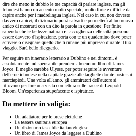
dire che metto in dubbio le tue capacità di parlare inglese, ma gli
Irlandesi hanno un accento molto speciale, molto forte e difficile da
capire anche per i madrelingua inglesi. Nel caso in cui non doveste
davvero capirvi, il dizionario potrà salvarti e permetterà al tuo nuovo
amico di mostrarti con un dito la parola in questione. Per finire,
sapendo che le bellezze naturali e l'accoglienza delle città possono
essere davvero d'ispirazione, porta con te un quadernino dove poter
scrivere o disegnare quello che ti rimane più impresso durante il tuo
viaggio. Sarà bello rileggerlo.
Per seguire un itinerario letterario a Dublino e nei dintorni, è
assolutamente indispensabile prendere almeno un libro di James
Joyce. Il meglio sarebbe Ulysse, per poter seguire le avventure
dell'eroe irlandese nella capitale grazie alle targhette dorate poste sui
marciapiedi. Una volta all'anno, gli ammiratori dell'autore si
ritrovano per fare una visita con lettura sulle tracce di Leopold
Bloom. Un'esperienza stupefacente e ispiratrice.
Da mettere in valigia:
Un adattatore per le prese elettriche
La tessera sanitaria europea
Un dizionario tascabile italiano/inglese
Un libro di James Joyce da leggere a Dublino