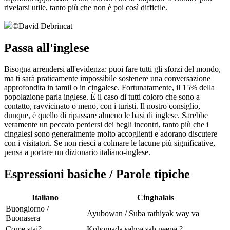
rivelarsi utile, tanto più che non è poi così difficile.
©
David Debrincat
Passa all'inglese
Bisogna arrendersi all'evidenza: puoi fare tutti gli sforzi del mondo,
ma ti sarà praticamente impossibile sostenere una conversazione
approfondita in tamil o in cingalese. Fortunatamente, il 15% della
popolazione parla inglese. È il caso di tutti coloro che sono a
contatto, ravvicinato o meno, con i turisti. Il nostro consiglio,
dunque, è quello di ripassare almeno le basi di inglese. Sarebbe
veramente un peccato perdersi dei begli incontri, tanto più che i
cingalesi sono generalmente molto accoglienti e adorano discutere
con i visitatori. Se non riesci a colmare le lacune più significative,
pensa a portare un dizionario italiano-inglese.
Espressioni basiche / Parole tipiche
Italiano
Cinghalais
Buongiorno /
Ayubowan / Suba rathiyak way va
Buonasera
Come stai?
Kohomada sahpa sah neepa ?