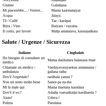
Glutine
Galaūṭana
Mi piacerebbe... / Vorrrei...
Mama kaæmataiyai
Acqua
Jalaya
Tè / Caffè
Tae / kaeāpai
Birra / Vino
Baiyara / vayaina
Il conto, per favore
Maīṭa amatarava, karauṇaākara
Salute / Urgenze / Sicurezza
Italiano
Cinghalais
Ho bisogno di consultare un
Mama daeāsatara balanana ōnae
medico
Chiamate un medico /
Vaedayavarayaekau amatanana /
ambulanza
gailana ratha
Dov'è l'ospedale?
raeāhala yanau ?
Non mi sento molto bene
Sanee-pa na-tha
Mi fa male qui
Mama maetana karadara
Dov'è il wc?
Adaāḷa vaæsaikaiḷai kaeāhaeda ?
Aiuto!
Udava !
Polizia
Paealaisa