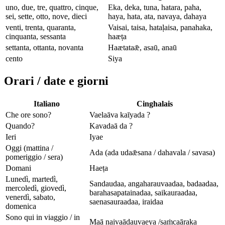
uno, due, tre, quattro, cinque,
Eka, deka, tuna, hatara, paha,
sei, sette, otto, nove, dieci
haya, hata, ata, navaya, dahaya
venti, trenta, quaranta,
Vaisai, taisa, hataḷaisa, panahaka,
cinquanta, sessanta
haæṭa
settanta, ottanta, novanta
Haætataǣ, asaū, anaū
cento
Siya
Orari / date e giorni
Italiano
Cinghalais
Che ore sono?
Vaelaāva kaīyada ?
Quando?
Kavadaā da ?
Ieri
Iyae
Oggi (mattina /
Ada (ada udaǣsana / dahavala / savasa)
pomeriggio / sera)
Domani
Haeṭa
Lunedì, martedì,
Sandaudaa, angaharauvaadaa, badaadaa,
mercoledì, giovedì,
barahasapatainadaa, saikauraadaa,
venerdì, sabato,
saenasauraadaa, iraidaa
domenica
Sono qui in viaggio / in
Maā naivaāḍauvaeya /saṁcaāraka