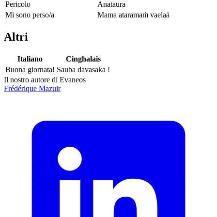
Pericolo
Anataura
Mi sono perso/a
Mama ataramaṁ vaelaā
Altri
Italiano
Cinghalais
Buona giornata!
Sauba davasaka !
Il nostro autore di Evaneos
Frédérique
Mazuir