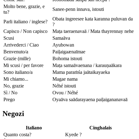
Molto bene, grazie, e
Sanee-penn innava, istouti
tu?
Obata ingreesee kata karanna puluvan da
Parli italiano / inglese?
?
Capisco / Non capisco
Maṭa taeraenavaā / Mata thayrennay nehe
Scusi
Samaāva
Arrivederci / Ciao
Ayubowan
Benvenuto/a
Paiḷaigaænaīmae
Grazie (mille)
Bohoma istouti
Mi scusi / per favore
Maṭa samaāvaenana / karauṇaākara
Sono italiano/a
Mama paraṁśa jaātaikayaeka
Mi chiamo...
Magae nama
No, grazie
Néhé istouti
Sì / No
Ovou / Néhé
Prego
Oyaāva saādarayaena paiḷaigananavaā
Negozi
Italiano
Cinghalais
Quanto costa?
Kyede ?