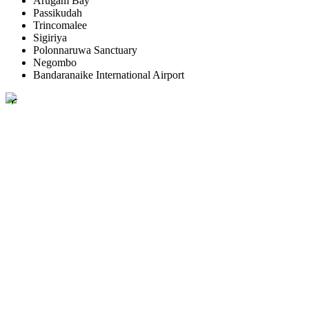
Arugam Bay
Passikudah
Trincomalee
Sigiriya
Polonnaruwa Sanctuary
Negombo
Bandaranaike International Airport