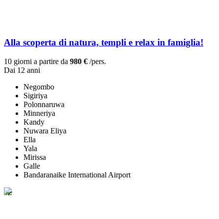
Alla scoperta di natura, templi e relax in famiglia!
10 giorni a partire da
980 €
/pers.
Dai 12 anni
Negombo
Sigiriya
Polonnaruwa
Minneriya
Kandy
Nuwara Eliya
Ella
Yala
Mirissa
Galle
Bandaranaike International Airport