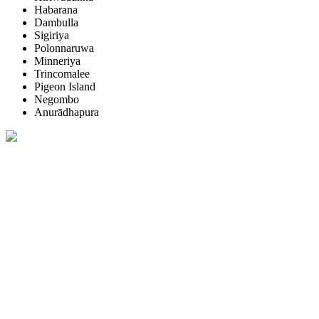
Habarana
Dambulla
Sigiriya
Polonnaruwa
Minneriya
Trincomalee
Pigeon Island
Negombo
Anurādhapura