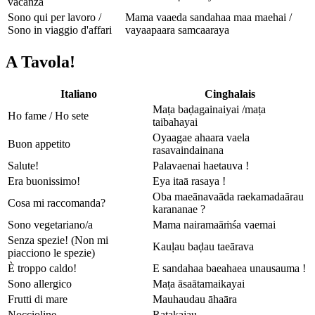
vacanza
Sono qui per lavoro /
Mama vaaeda sandahaa maa maehai /
Sono in viaggio d'affari
vayaapaara samcaaraya
A Tavola!
Italiano
Cinghalais
Maṭa baḍagainaiyai /maṭa
Ho fame / Ho sete
taibahayai
Oyaagae ahaara vaela
Buon appetito
rasavaindainana
Salute!
Palavaenai haetauva !
Era buonissimo!
Eya itaā rasaya !
Oba maeānavaāda raekamadaārau
Cosa mi raccomanda?
karananae ?
Sono vegetariano/a
Mama nairamaāṁśa vaemai
Senza spezie! (Non mi
Kauḷau baḍau taeārava
piacciono le spezie)
È troppo caldo!
E sandahaa baeahaea unausauma !
Sono allergico
Maṭa āsaātamaikayai
Frutti di mare
Mauhaudau āhaāra
Noccioline
Raṭakajau