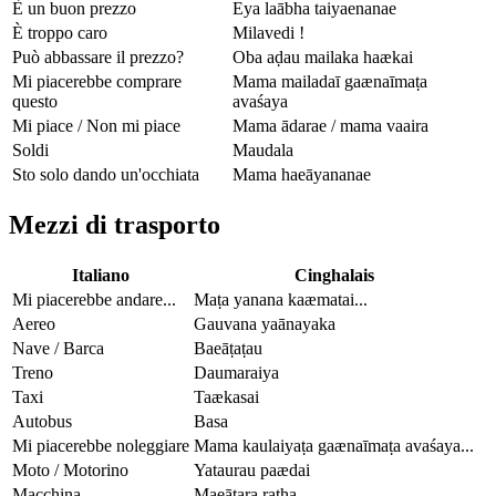
È un buon prezzo
Eya laābha taiyaenanae
È troppo caro
Milavedi !
Può abbassare il prezzo?
Oba aḍau mailaka haækai
Mi piacerebbe comprare
Mama mailadaī gaænaīmaṭa
questo
avaśaya
Mi piace / Non mi piace
Mama ādarae / mama vaaira
Soldi
Maudala
Sto solo dando un'occhiata
Mama haeāyananae
Mezzi di trasporto
Italiano
Cinghalais
Mi piacerebbe andare...
Maṭa yanana kaæmatai...
Aereo
Gauvana yaānayaka
Nave / Barca
Baeāṭaṭau
Treno
Daumaraiya
Taxi
Taækasai
Autobus
Basa
Mi piacerebbe noleggiare
Mama kaulaiyaṭa gaænaīmaṭa avaśaya...
Moto / Motorino
Yataurau paædai
Macchina
Maeāṭara ratha