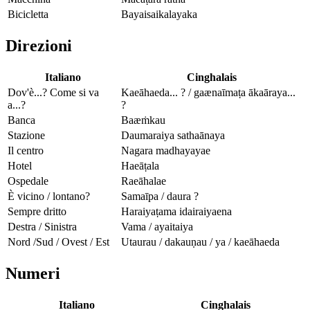
Bicicletta
Bayaisaikalayaka
Direzioni
Italiano
Cinghalais
Dov'è...? Come si va
Kaeāhaeda... ? / gaænaīmaṭa ākaāraya...
a...?
?
Banca
Baæṁkau
Stazione
Daumaraiya sathaānaya
Il centro
Nagara madhayayae
Hotel
Haeāṭala
Ospedale
Raeāhalae
È vicino / lontano?
Samaīpa / daura ?
Sempre dritto
Haraiyaṭama idairaiyaena
Destra / Sinistra
Vama / ayaitaiya
Nord /Sud / Ovest / Est
Utaurau / dakauṇau / ya / kaeāhaeda
Numeri
Italiano
Cinghalais