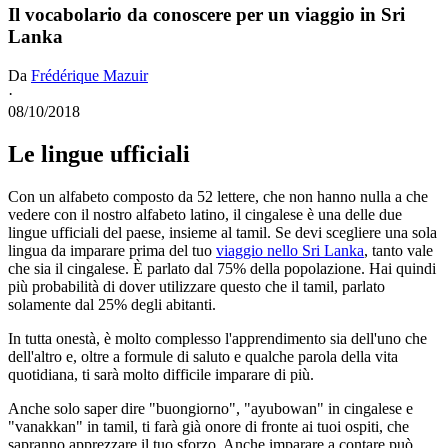
Il vocabolario da conoscere per un viaggio in Sri
Lanka
Da
Frédérique Mazuir
·
08/10/2018
Le lingue ufficiali
Con un alfabeto composto da 52 lettere, che non hanno nulla a che
vedere con il nostro alfabeto latino, il cingalese è una delle due
lingue ufficiali del paese, insieme al tamil. Se devi scegliere una sola
lingua da imparare prima del tuo
viaggio nello Sri Lanka
, tanto vale
che sia il cingalese. È parlato dal 75% della popolazione. Hai quindi
più probabilità di dover utilizzare questo che il tamil, parlato
solamente dal 25% degli abitanti.
In tutta onestà, è molto complesso l'apprendimento sia dell'uno che
dell'altro e, oltre a formule di saluto e qualche parola della vita
quotidiana, ti sarà molto difficile imparare di più.
Anche solo saper dire "buongiorno", "ayubowan" in cingalese e
"vanakkan" in tamil, ti farà già onore di fronte ai tuoi ospiti, che
sapranno apprezzare il tuo sforzo. Anche imparare a contare può