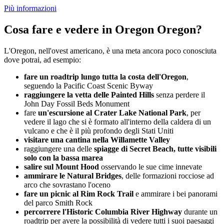
Più informazioni
Cosa fare e vedere in Oregon Oregon?
L'Oregon, nell'ovest americano, è una meta ancora poco conosciuta
dove potrai, ad esempio:
fare un roadtrip lungo tutta la costa dell'Oregon
,
seguendo la Pacific Coast Scenic Byway
raggiungere la vetta delle Painted Hills
senza perdere il
John Day Fossil Beds Monument
fare
un'escursione al Crater Lake National Park
, per
vedere il lago che si è formato all'interno della caldera di un
vulcano e che è il più profondo degli Stati Uniti
visitare una cantina nella Willamette Valley
raggiungere una delle
spiagge di Secret Beach, tutte visibili
solo con la bassa marea
salire sul Mount Hood
osservando le sue cime innevate
ammirare le Natural Bridges
, delle formazioni rocciose ad
arco che sovrastano l'oceno
fare un picnic al Rim Rock Trail
e ammirare i bei panorami
del parco Smith Rock
percorrere l'Historic Columbia River Highway
durante un
roadtrip per avere la possibilità di vedere tutti i suoi paesaggi