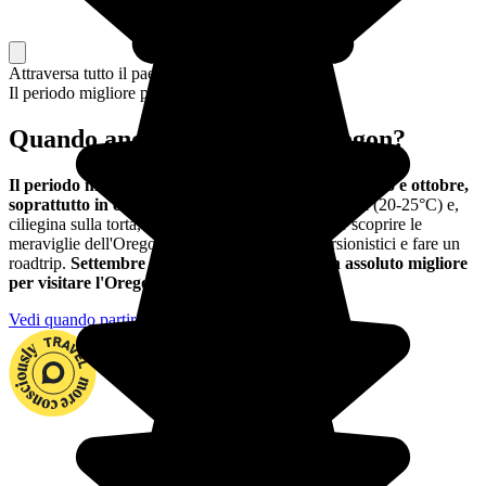
Attraversa tutto il paese, o solo una parte
Il periodo migliore per partire
Quando andare in Oregon Oregon?
Il periodo migliore per visitare l'Oregon è tra maggio e ottobre,
soprattutto in estate
. Le temperature sono piacevoli (20-25°C) e,
ciliegina sulla torta, non piove molto. È ideale per scoprire le
meraviglie dell'Oregon, percorrere sentieri escursionistici e fare un
roadtrip.
Settembre è probabilmente il mese in assoluto migliore
per visitare l'Oregon.
Vedi quando partire