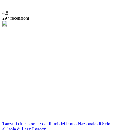
4.8
297 recensioni
Tanzania inesplorata: dai fiumi del Parco Nazionale di Selous
all'isola di Lazy Lagoon