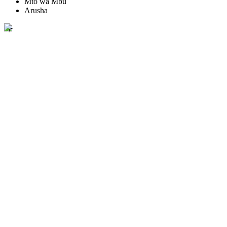
Mto wa Mbu
Arusha