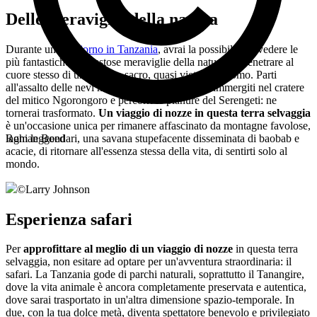
Delle meraviglie della natura
Durante un
soggiorno in Tanzania
, avrai la possibilità di vedere le
più fantastiche e maestose meraviglie della natura, di penetrare al
cuore stesso di uno spazio sacro, quasi vietato all'uomo. Parti
all'assalto delle nevi mitiche del Kilimangiaro, immergiti nel cratere
del mitico Ngorongoro e percorri le pianure del Serengeti: ne
tornerai trasformato.
Un viaggio di nozze in questa terra selvaggia
è un'occasione unica per rimanere affascinato da montagne favolose,
laghi leggendari, una savana stupefacente disseminata di baobab e
Roman Boed
acacie, di ritornare all'essenza stessa della vita, di sentirti solo al
mondo.
©
Larry Johnson
Esperienza safari
Per
approfittare al meglio di un
viaggio di nozze
in questa terra
selvaggia, non esitare ad optare per un'avventura straordinaria: il
safari. La Tanzania gode di parchi naturali, soprattutto il Tanangire,
dove la vita animale è ancora completamente preservata e autentica,
dove sarai trasportato in un'altra dimensione spazio-temporale. In
due, con la tua dolce metà, diventa spettatore benevolo e privilegiato