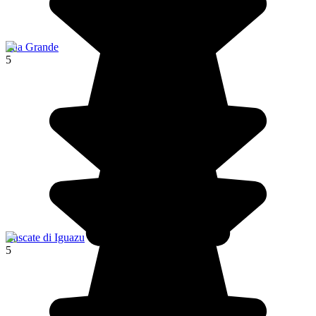
Ilha Grande
5
Cascate di Iguazu
5