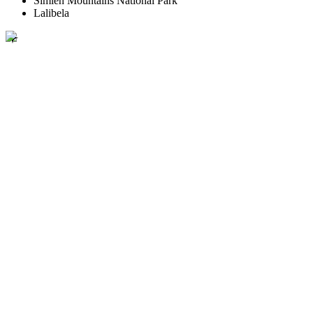
Simien Mountains National Park
Lalibela