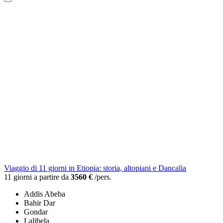
Viaggio di 11 giorni in Etiopia: storia, altopiani e Dancalia
11 giorni a partire da
3560 €
/pers.
Addis Abeba
Bahir Dar
Gondar
Lalibela