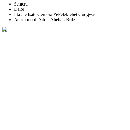
Semera
Dalol
Irta’ālē Isate Gemora YeFelek’ebet Gudgwad
Aeroporto di Addis Abeba - Bole