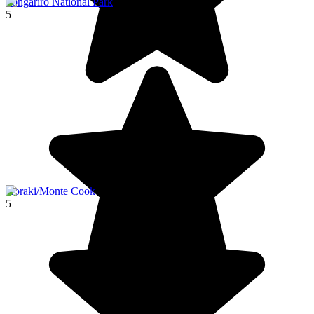
Tongariro National Park
5
Aoraki/Monte Cook
5