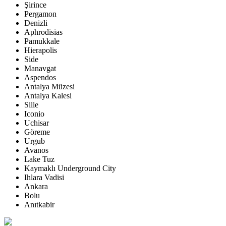
Şirince
Pergamon
Denizli
Aphrodisias
Pamukkale
Hierapolis
Side
Manavgat
Aspendos
Antalya Müzesi
Antalya Kalesi
Sille
Iconio
Uchisar
Göreme
Urgub
Avanos
Lake Tuz
Kaymaklı Underground City
Ihlara Vadisi
Ankara
Bolu
Anıtkabir