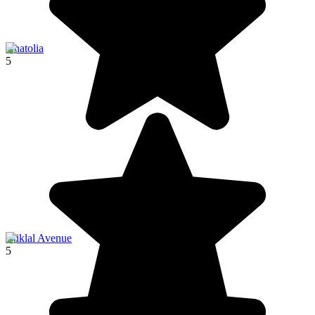
Anatolia
5
İstiklal Avenue
5