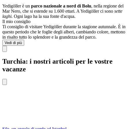
Yedigöller è un
parco nazionale a nord di Bolu
, nella regione del
Mar Nero, che si estende su 1.600 ettari. A Yedigöller ci sono
sette
laghi.
Ogni lago ha la sua fonte d'acqua.
Il mio consiglio
Ti consiglio di visitare Yedigöller durante la stagione autunnale. È in
questo periodo che le foglie degli alberi, cambiando colore, mettono
in risalto tutto lo splendore e la grandezza del parco.
Vedi di più
Turchia: i nostri articoli per le vostre
vacanze
Sile, un angolo di verde ad Istanbul