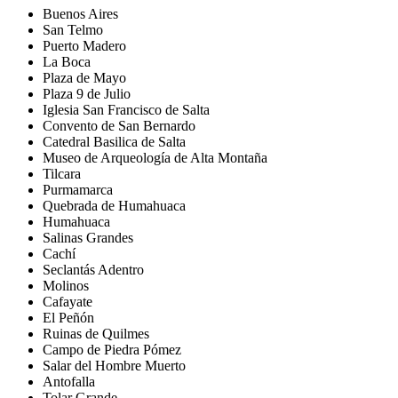
Buenos Aires
San Telmo
Puerto Madero
La Boca
Plaza de Mayo
Plaza 9 de Julio
Iglesia San Francisco de Salta
Convento de San Bernardo
Catedral Basilica de Salta
Museo de Arqueología de Alta Montaña
Tilcara
Purmamarca
Quebrada de Humahuaca
Humahuaca
Salinas Grandes
Cachí
Seclantás Adentro
Molinos
Cafayate
El Peñón
Ruinas de Quilmes
Campo de Piedra Pómez
Salar del Hombre Muerto
Antofalla
Tolar Grande