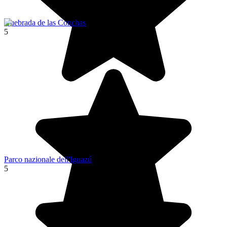
Quebrada de las Conchas
5
Parco nazionale dell'Iguazú
5