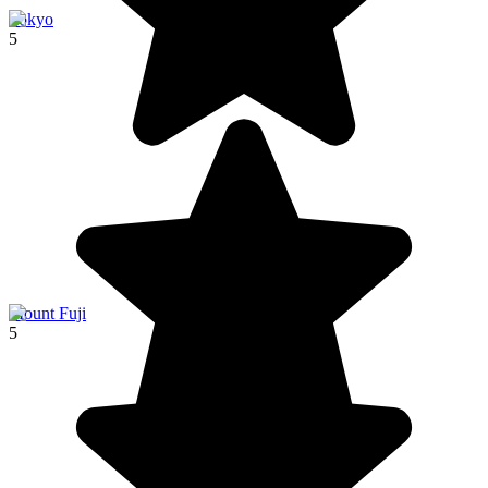
Tokyo
5
Mount Fuji
5