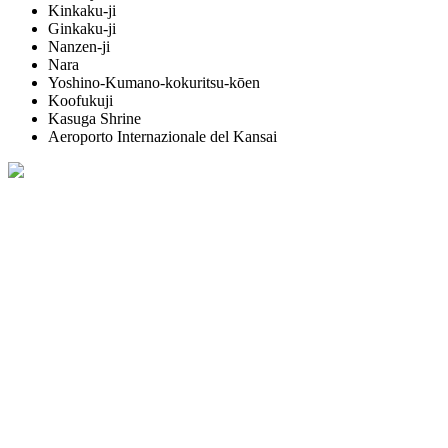
Kinkaku-ji
Ginkaku-ji
Nanzen-ji
Nara
Yoshino-Kumano-kokuritsu-kōen
Koofukuji
Kasuga Shrine
Aeroporto Internazionale del Kansai