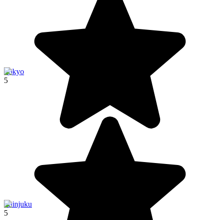
Tokyo
5
Shinjuku
5