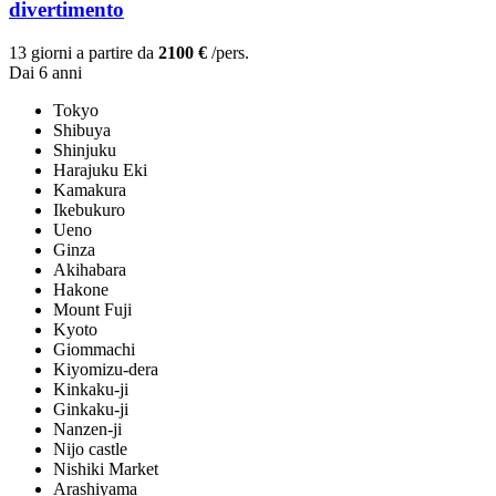
divertimento
13 giorni a partire da
2100 €
/pers.
Dai 6 anni
Tokyo
Shibuya
Shinjuku
Harajuku Eki
Kamakura
Ikebukuro
Ueno
Ginza
Akihabara
Hakone
Mount Fuji
Kyoto
Giommachi
Kiyomizu-dera
Kinkaku-ji
Ginkaku-ji
Nanzen-ji
Nijo castle
Nishiki Market
Arashiyama