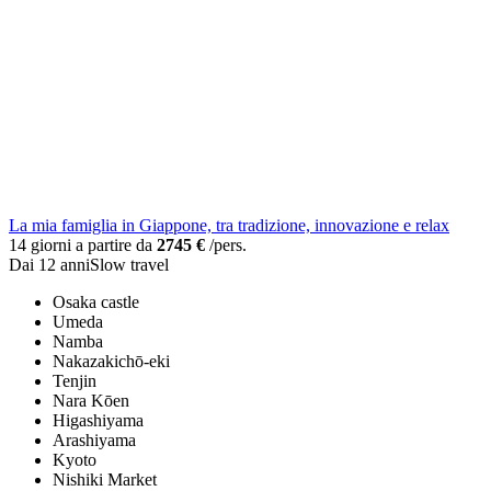
La mia famiglia in Giappone, tra tradizione, innovazione e relax
14 giorni a partire da
2745 €
/pers.
Dai 12 anni
Slow travel
Osaka castle
Umeda
Namba
Nakazakichō-eki
Tenjin
Nara Kōen
Higashiyama
Arashiyama
Kyoto
Nishiki Market