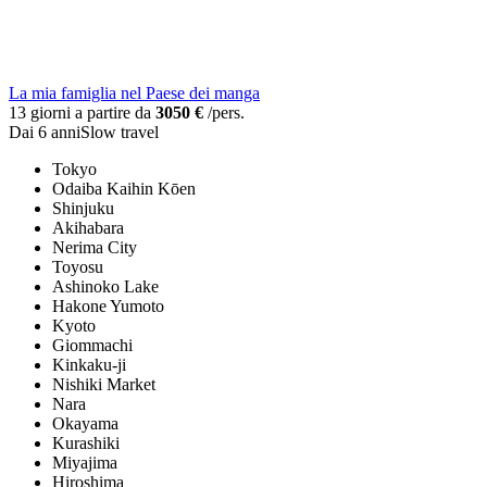
La mia famiglia nel Paese dei manga
13 giorni a partire da
3050 €
/pers.
Dai 6 anni
Slow travel
Tokyo
Odaiba Kaihin Kōen
Shinjuku
Akihabara
Nerima City
Toyosu
Ashinoko Lake
Hakone Yumoto
Kyoto
Giommachi
Kinkaku-ji
Nishiki Market
Nara
Okayama
Kurashiki
Miyajima
Hiroshima