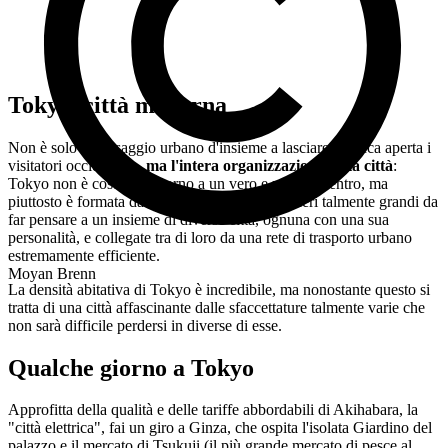
Tokyo, città moderna
Non è solo il paesaggio urbano d'insieme a lasciare a bocca aperta i
visitatori occidentali
, ma l'intera organizzazione della città
:
Tokyo non è costruita intorno a un vero e proprio centro, ma
piuttosto è formata da una moltitudine di quartieri talmente grandi da
far pensare a un insieme di diverse città, ognuna con una sua
personalità, e collegate tra di loro da una rete di trasporto urbano
estremamente efficiente.
Moyan Brenn
La densità abitativa di Tokyo è incredibile, ma nonostante questo si
tratta di una città affascinante dalle sfaccettature talmente varie che
non sarà difficile perdersi in diverse di esse.
Qualche giorno a Tokyo
Approfitta della qualità e delle tariffe abbordabili di Akihabara, la
"città elettrica", fai un giro a Ginza, che ospita l'isolata Giardino del
palazzo e il mercato di Tsukuji (il più grande mercato di pesce al