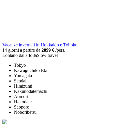
Vacanze invernali in Hokkaido e Tohoku
14 giorni a partire da
2899 €
/pers.
Lontano dalla folla
Slow travel
Tokyo
Kawaguchiko Eki
Yamagata
Sendai
Hiraizumi
Kakunodatemachi
Aomori
Hakodate
Sapporo
Noboribetsu