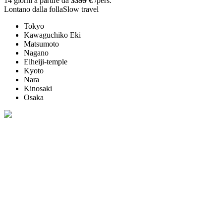
14 giorni a partire da
3399 €
/pers.
Lontano dalla folla
Slow travel
Tokyo
Kawaguchiko Eki
Matsumoto
Nagano
Eiheiji-temple
Kyoto
Nara
Kinosaki
Osaka