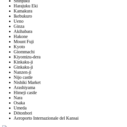
Shinjuku
Harajuku Eki
Kamakura
Ikebukuro
Ueno
Ginza
Akihabara
Hakone
Mount Fuji
Kyoto
Giommachi
Kiyomizu-dera
Kinkaku-ji
Ginkaku-ji
Nanzen-ji
Nijo castle
Nishiki Market
Arashiyama
Himeji castle
Nara
Osaka
Umeda
Dōtonbori
Aeroporto Internazionale del Kansai