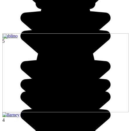
Dublino
5
Killarney
4