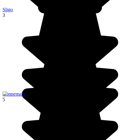
Sligo
3
Connemara
5