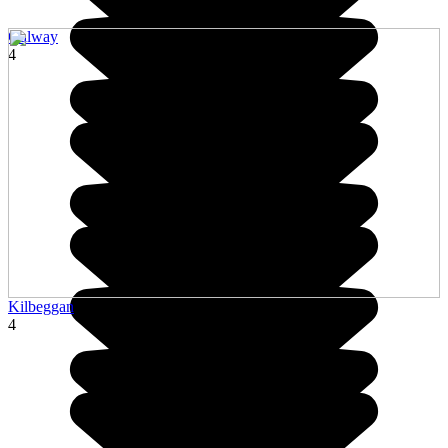
Galway
4
Kilbeggan
4