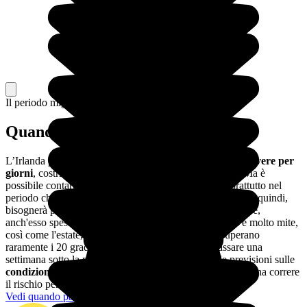
Il periodo migliore per partire
Quando andare in Irlanda?
L’Irlanda presenta un clima estremamente umido:
può piovere per
giorni
, costringendoti a rimanere all'interno dei pub (!) Ma è
possibile contare anche su qualche bella giornata, soprattutto nel
periodo che va da maggio ad agosto. Per visitare l'Irlanda, quindi,
bisognerà preferire la stagione estiva e il mese di settembre,
anch'esso spesso molto gradevole. L’inverno irlandese è molto mite,
così come l'estate, durante la quale le temperature superano
raramente i 20 gradi. L'unico rischio è quello di passare una
settimana sotto la pioggia. Ma ci si può affidare alle previsioni sulle
condizioni climatiche in Irlanda
e, comunque, vale la pena correre
il rischio per visitare il paese!
Vedi quando partire