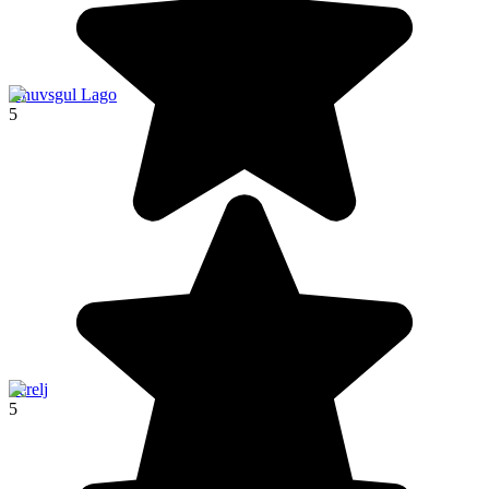
Khuvsgul Lago
5
Terelj
5