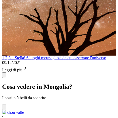
1,2,3... Stella! 6 luoghi meravigliosi da cui osservare l'universo
09/12/2021
Leggi di più
Cosa vedere in Mongolia?
I posti più belli da scoprire.
Orkhon valle
5