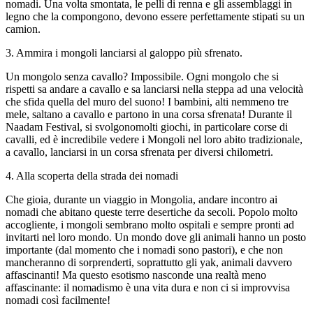
nomadi. Una volta smontata, le pelli di renna e gli assemblaggi in
legno che la compongono, devono essere perfettamente stipati su un
camion.
3
.
Ammira i mongoli lanciarsi al galoppo più sfrenato.
Un mongolo senza cavallo? Impossibile. Ogni mongolo che si
rispetti sa andare a cavallo e sa lanciarsi nella steppa ad una velocità
che sfida quella del muro del suono! I bambini, alti nemmeno tre
mele, saltano a cavallo e partono in una corsa sfrenata! Durante il
Naadam Festival, si svolgonomolti giochi, in particolare corse di
cavalli, ed è incredibile vedere i Mongoli nel loro abito tradizionale,
a cavallo, lanciarsi in un corsa sfrenata per diversi chilometri.
4
.
Alla scoperta della strada dei nomadi
Che gioia, durante un viaggio in Mongolia, andare incontro ai
nomadi che abitano queste terre desertiche da secoli. Popolo molto
accogliente, i mongoli sembrano molto ospitali e sempre pronti ad
invitarti nel loro mondo. Un mondo dove gli animali hanno un posto
importante (dal momento che i nomadi sono pastori), e che non
mancheranno di sorprenderti, soprattutto gli yak, animali davvero
affascinanti! Ma questo esotismo nasconde una realtà meno
affascinante: il nomadismo è una vita dura e non ci si improvvisa
nomadi così facilmente!