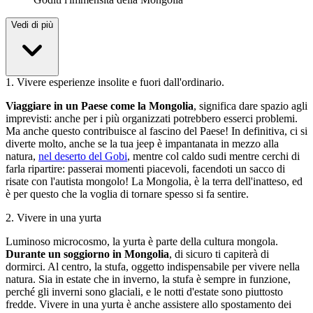
Vedi di più
1
.
Vivere esperienze insolite e fuori dall'ordinario.
Viaggiare in un Paese come la Mongolia
, significa dare spazio agli
imprevisti: anche per i più organizzati potrebbero esserci problemi.
Ma anche questo contribuisce al fascino del Paese! In definitiva, ci si
diverte molto, anche se la tua jeep è impantanata in mezzo alla
natura,
nel deserto del Gobi
, mentre col caldo sudi mentre cerchi di
farla ripartire: passerai momenti piacevoli, facendoti un sacco di
risate con l'autista mongolo! La Mongolia, è la terra dell'inatteso, ed
è per questo che la voglia di tornare spesso si fa sentire.
2
.
Vivere in una yurta
Luminoso microcosmo, la yurta è parte della cultura mongola.
Durante un soggiorno in Mongolia
, di sicuro ti capiterà di
dormirci. Al centro, la stufa, oggetto indispensabile per vivere nella
natura. Sia in estate che in inverno, la stufa è sempre in funzione,
perché gli inverni sono glaciali, e le notti d'estate sono piuttosto
fredde. Vivere in una yurta è anche assistere allo spostamento dei