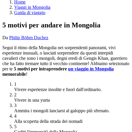
Home
Viaggi in Mongolia
Guida di viaggio
5 motivi per andare in Mongolia
Da
Philip Böhm Duchez
Segui il ritmo della Mongolia nei sorprendenti panorami, vivi
esperienze inusuali, o lasciati sorprendere da questi intrepidi
cavalieri che sono i mongoli, degni eredi di Gengis Khan, guerriero
che ha fatto tremare tutto il vecchio continente! Abbiamo selezionato
per te
5 motivi per intraprendere
un viaggio in Mongolia
memorabile
!
1
Vivere esperienze insolite e fuori dall'ordinario.
2
Vivere in una yurta
3
Ammira i mongoli lanciarsi al galoppo più sfrenato.
4
Alla scoperta della strada dei nomadi
5
Goditi l'immensità della Mongolia