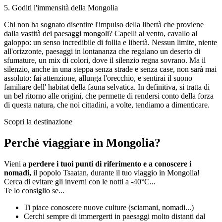
5
.
Goditi l'immensità della Mongolia
Chi non ha sognato disentire l'impulso della libertà che proviene
dalla vastità dei paesaggi mongoli? Capelli al vento, cavallo al
galoppo: un senso incredibile di follia e libertà. Nessun limite, niente
all'orizzonte, paesaggi in lontananza che regalano un deserto di
sfumature, un mix di colori, dove il silenzio regna sovrano. Ma il
silenzio, anche in una steppa senza strade e senza case, non sarà mai
assoluto: fai attenzione, allunga l'orecchio, e sentirai il suono
familiare dell' habitat della fauna selvatica. In definitiva, si tratta di
un bel ritorno alle origini, che permette di rendersi conto della forza
di questa natura, che noi cittadini, a volte, tendiamo a dimenticare.
Scopri la destinazione
Perché viaggiare in Mongolia?
Vieni a
perdere i tuoi punti di riferimento e a conoscere i
nomadi,
il popolo Tsaatan, durante il tuo viaggio in Mongolia!
Cerca di evitare gli inverni con le notti a -40°C...
Te lo consiglio se...
Ti piace conoscere nuove culture (sciamani, nomadi...)
Cerchi sempre di immergerti in paesaggi molto distanti dal