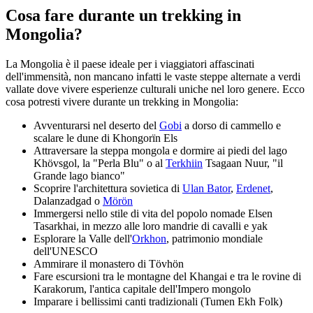
Cosa fare durante un trekking in
Mongolia?
La Mongolia è il paese ideale per i viaggiatori affascinati
dell'immensità, non mancano infatti le vaste steppe alternate a verdi
vallate dove vivere esperienze culturali uniche nel loro genere. Ecco
cosa potresti vivere durante un trekking in Mongolia:
Avventurarsi nel deserto del
Gobi
a dorso di cammello e
scalare le dune di Khongorïn Els
Attraversare la steppa mongola e dormire ai piedi del lago
Khövsgol, la "Perla Blu" o al
Terkhiin
Tsagaan Nuur, "il
Grande lago bianco"
Scoprire l'architettura sovietica di
Ulan Bator
,
Erdenet
,
Dalanzadgad o
Mörön
Immergersi nello stile di vita del popolo nomade Elsen
Tasarkhai, in mezzo alle loro mandrie di cavalli e yak
Esplorare la Valle dell'
Orkhon
, patrimonio mondiale
dell'UNESCO
Ammirare il monastero di Tövhön
Fare escursioni tra le montagne del Khangai e tra le rovine di
Karakorum, l'antica capitale dell'Impero mongolo
Imparare i bellissimi canti tradizionali (Tumen Ekh Folk)