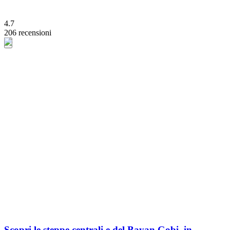
4.7
206 recensioni
Scopri le steppe centrali e del Bayan Gobi, in