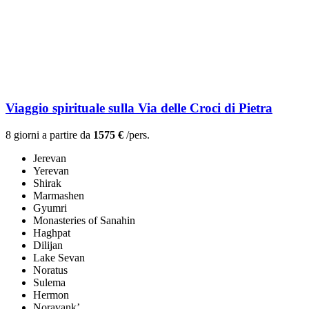
Viaggio spirituale sulla Via delle Croci di Pietra
8 giorni a partire da
1575 €
/pers.
Jerevan
Yerevan
Shirak
Marmashen
Gyumri
Monasteries of Sanahin
Haghpat
Dilijan
Lake Sevan
Noratus
Sulema
Hermon
Noravank’