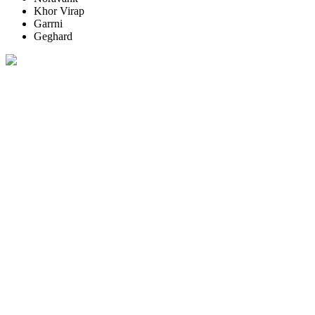
Khor Virap
Garrni
Geghard