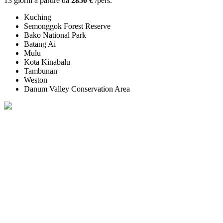
13 giorni a partire da
2850 €
/pers.
Kuching
Semonggok Forest Reserve
Bako National Park
Batang Ai
Mulu
Kota Kinabalu
Tambunan
Weston
Danum Valley Conservation Area