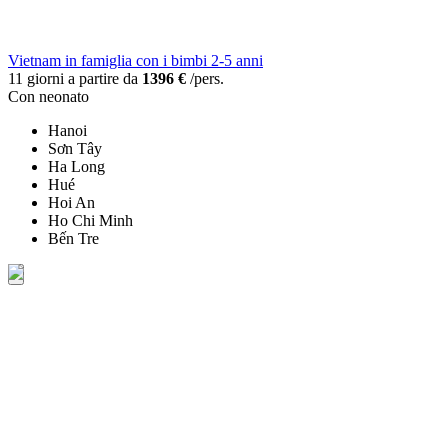
Vietnam in famiglia con i bimbi 2-5 anni
11 giorni a partire da
1396 €
/pers.
Con neonato
Hanoi
Sơn Tây
Ha Long
Hué
Hoi An
Ho Chi Minh
Bến Tre