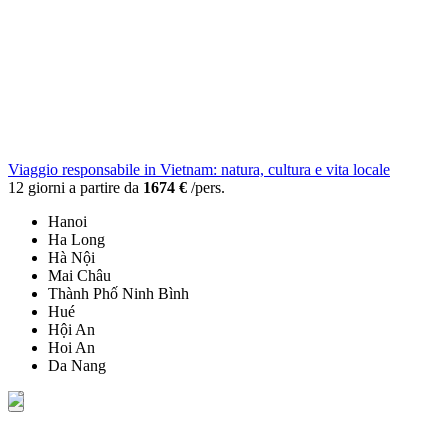
Viaggio responsabile in Vietnam: natura, cultura e vita locale
12 giorni a partire da
1674 €
/pers.
Hanoi
Ha Long
Hà Nội
Mai Châu
Thành Phố Ninh Bình
Hué
Hội An
Hoi An
Da Nang