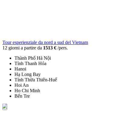
Tour esperienziale da nord a sud del Vietnam
12 giorni a partire da
1513 €
/pers.
Thành Phố Hà Nội
Tỉnh Thanh Hóa
Hanoi
Hạ Long Bay
Tỉnh Thừa Thiên-Huế
Hoi An
Ho Chi Minh
Bến Tre