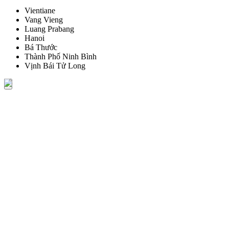
Vientiane
Vang Vieng
Luang Prabang
Hanoi
Bá Thước
Thành Phố Ninh Bình
Vịnh Bái Tử Long