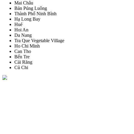
Mai Châu
Bản Púng Luông
Thành Phố Ninh Bình
Hạ Long Bay
Hué
Hoi An
Da Nang
Tra Que Vegetable Village
Ho Chi Minh
Can Tho
Bến Tre
Cái Răng
Củ Chi