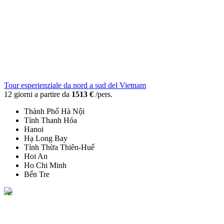
Tour esperienziale da nord a sud del Vietnam
12 giorni a partire da
1513 €
/pers.
Thành Phố Hà Nội
Tỉnh Thanh Hóa
Hanoi
Hạ Long Bay
Tỉnh Thừa Thiên-Huế
Hoi An
Ho Chi Minh
Bến Tre