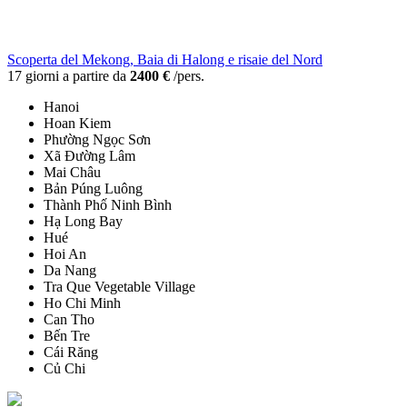
Scoperta del Mekong, Baia di Halong e risaie del Nord
17 giorni a partire da
2400 €
/pers.
Hanoi
Hoan Kiem
Phường Ngọc Sơn
Xã Đường Lâm
Mai Châu
Bản Púng Luông
Thành Phố Ninh Bình
Hạ Long Bay
Hué
Hoi An
Da Nang
Tra Que Vegetable Village
Ho Chi Minh
Can Tho
Bến Tre
Cái Răng
Củ Chi