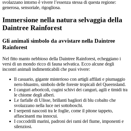
svolazzano intorno è vivere l’essenza stessa di questa regione:
generosa, sensoriale, rigogliosa.
Immersione nella natura selvaggia della
Daintree Rainforest
Gli animali simbolo da avvistare nella Daintree
Rainforest
Nel fitto manto nebbioso della Daintree Rainforest, echeggiano i
versi di un mondo ricco di fauna selvatica. Ecco alcune degli
incontri animali indimenticabili che puoi vivere:
Il casuario, gigante misterioso con artigli affilati e piumaggio
nero-bluastro, simbolo delle foreste tropicali del Queensland.
I canguri arboricoli, cugini schivi dei canguri, agili e timidi tra
le chiome degli alberi.
Le farfalle di Ulisse, brillanti bagliori di blu cobalto che
svolazzano nella luce nei sottoboschi.
I serpenti nascosti tra le foglie, come il pitone tappeto,
affascinanti ma innocui.
I coccodrilli marini, padroni dei rami del fiume, imponenti e
silenziosi.