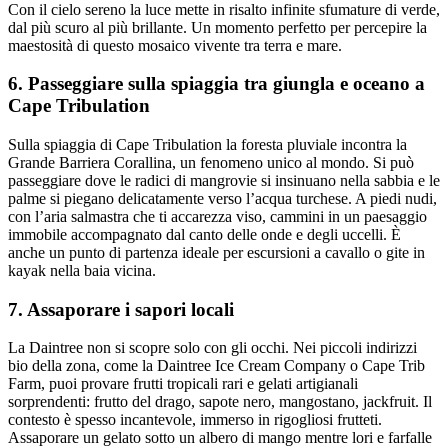
Con il cielo sereno la luce mette in risalto infinite sfumature di verde,
dal più scuro al più brillante. Un momento perfetto per percepire la
maestosità di questo mosaico vivente tra terra e mare.
6. Passeggiare sulla spiaggia tra giungla e oceano a
Cape Tribulation
Sulla spiaggia di Cape Tribulation la foresta pluviale incontra la
Grande Barriera Corallina, un fenomeno unico al mondo. Si può
passeggiare dove le radici di mangrovie si insinuano nella sabbia e le
palme si piegano delicatamente verso l’acqua turchese. A piedi nudi,
con l’aria salmastra che ti accarezza viso, cammini in un paesaggio
immobile accompagnato dal canto delle onde e degli uccelli. È
anche un punto di partenza ideale per escursioni a cavallo o gite in
kayak nella baia vicina.
7. Assaporare i sapori locali
La Daintree non si scopre solo con gli occhi. Nei piccoli indirizzi
bio della zona, come la Daintree Ice Cream Company o Cape Trib
Farm, puoi provare frutti tropicali rari e gelati artigianali
sorprendenti: frutto del drago, sapote nero, mangostano, jackfruit. Il
contesto è spesso incantevole, immerso in rigogliosi frutteti.
Assaporare un gelato sotto un albero di mango mentre lori e farfalle