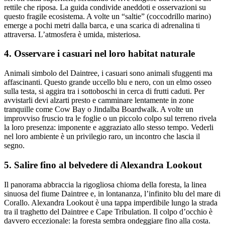
rettile che riposa. La guida condivide aneddoti e osservazioni su
questo fragile ecosistema. A volte un “saltie” (coccodrillo marino)
emerge a pochi metri dalla barca, e una scarica di adrenalina ti
attraversa. L’atmosfera è umida, misteriosa.
4. Osservare i casuari nel loro habitat naturale
Animali simbolo del Daintree, i casuari sono animali sfuggenti ma
affascinanti. Questo grande uccello blu e nero, con un elmo osseo
sulla testa, si aggira tra i sottoboschi in cerca di frutti caduti. Per
avvistarli devi alzarti presto e camminare lentamente in zone
tranquille come Cow Bay o Jindalba Boardwalk. A volte un
improvviso fruscio tra le foglie o un piccolo colpo sul terreno rivela
la loro presenza: imponente e aggraziato allo stesso tempo. Vederli
nel loro ambiente è un privilegio raro, un incontro che lascia il
segno.
5. Salire fino al belvedere di Alexandra Lookout
Il panorama abbraccia la rigogliosa chioma della foresta, la linea
sinuosa del fiume Daintree e, in lontananza, l’infinito blu del mare di
Corallo. Alexandra Lookout è una tappa imperdibile lungo la strada
tra il traghetto del Daintree e Cape Tribulation. Il colpo d’occhio è
davvero eccezionale: la foresta sembra ondeggiare fino alla costa.