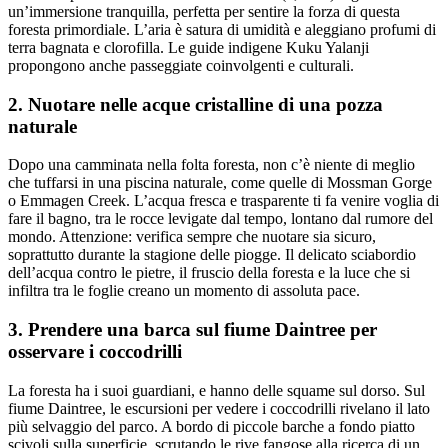
un’immersione tranquilla, perfetta per sentire la forza di questa
foresta primordiale. L’aria è satura di umidità e aleggiano profumi di
terra bagnata e clorofilla. Le guide indigene Kuku Yalanji
propongono anche passeggiate coinvolgenti e culturali.
2. Nuotare nelle acque cristalline di una pozza
naturale
Dopo una camminata nella folta foresta, non c’è niente di meglio
che tuffarsi in una piscina naturale, come quelle di Mossman Gorge
o Emmagen Creek. L’acqua fresca e trasparente ti fa venire voglia di
fare il bagno, tra le rocce levigate dal tempo, lontano dal rumore del
mondo. Attenzione: verifica sempre che nuotare sia sicuro,
soprattutto durante la stagione delle piogge. Il delicato sciabordio
dell’acqua contro le pietre, il fruscio della foresta e la luce che si
infiltra tra le foglie creano un momento di assoluta pace.
3. Prendere una barca sul fiume Daintree per
osservare i coccodrilli
La foresta ha i suoi guardiani, e hanno delle squame sul dorso. Sul
fiume Daintree, le escursioni per vedere i coccodrilli rivelano il lato
più selvaggio del parco. A bordo di piccole barche a fondo piatto
scivoli sulla superficie, scrutando le rive fangose alla ricerca di un