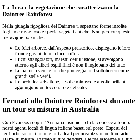
La flora e la vegetazione che caratterizzano la
Daintree Rainforest
Nella giungla rigogliosa del Daintree ti aspettano forme insolite,
fogliame rigoglioso e specie vegetali antiche. Non perdere queste
meraviglie botaniche:
Le felci arboree, dall’aspetto preistorico, dispiegano le loro
fronde giganti in una luce soffusa.
I fichi strangolatori, maestri dell’illusione, si avvolgono
attorno agli alberi ospiti finché non li inglobano del tutto.
Le palme a ventaglio, che punteggiano il sottobosco come
grandi stelle verdi.
Le orchidee selvatiche, a volte minuscole a volte brillanti,
aggiungono un tocco raro e delicato.
Fermati alla Daintree Rainforest durante
un tour su misura in Australia
Con Evaneos scopri l’Australia insieme a chi la conosce a fondo: i
nostri agenti locali di lingua italiana basati sul posto. Esperti del
territorio, sono i tuoi migliori alleati per organizzare un itinerario
100% su misura, adattato ai tuoi desideri, alle tue esigenze e al tuo