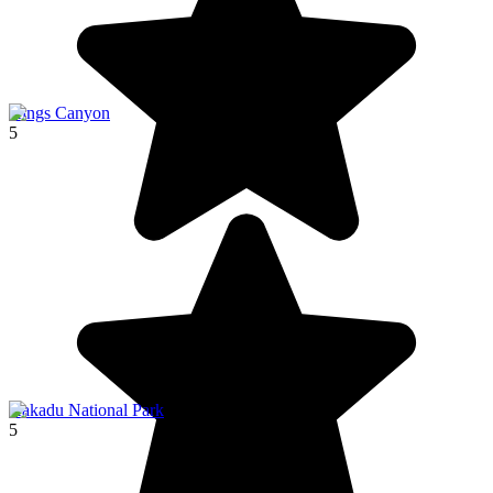
Kings Canyon
5
Kakadu National Park
5