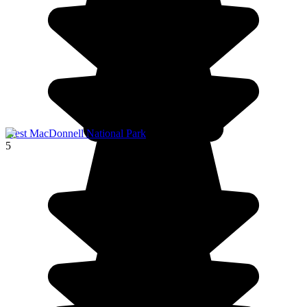
West MacDonnell National Park
5