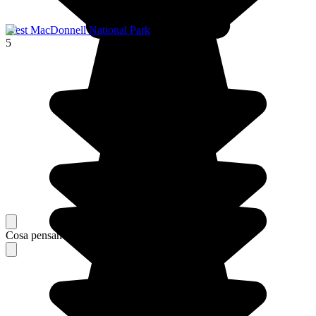
West MacDonnell National Park
5
Cosa pensano i nostri viaggiatori del loro soggiorno