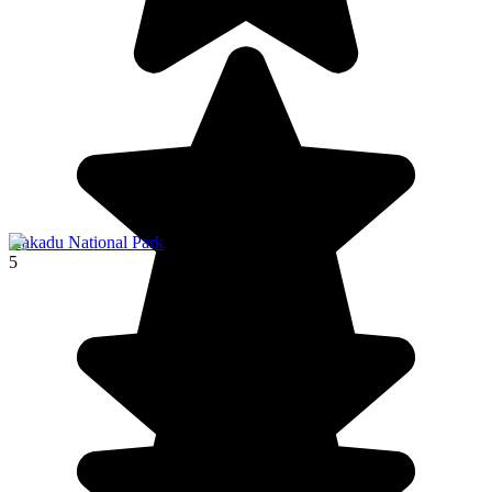
Kakadu National Park
5