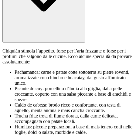
Chiquián stimola l’appetito, forse per l’aria frizzante o forse per i
profumi che salgono dalle cucine. Ecco alcune specialità da provare
assolutamente:
Pachamanca: carne e patate cotte sottoterra su pietre roventi,
aromatizzate con chincho e huacatay, dal gusto affumicato
unico.
Picante de cuy: porcellino d’India alla griglia, dalla pelle
croccante, coperto con una salsa piccante a base di arachidi e
spezie.
Caldo de cabeza: brodo ricco e confortante, con testa di
agnello, menta andina e mais cancha croccante.
Trucha frita: trota di fiume dorata, dalla carne delicata,
accompagnata con patate locali.
Humitas: piccole preparazioni a base di mais tenero cotti nelle
foglie, dolci o salate, morbide e calde.