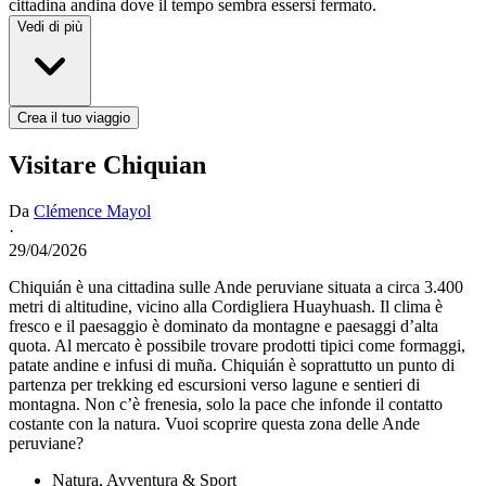
cittadina andina dove il tempo sembra essersi fermato.
Vedi di più
Crea il tuo viaggio
Visitare Chiquian
Da
Clémence Mayol
·
29/04/2026
Chiquián è una cittadina sulle Ande peruviane situata a circa 3.400
metri di altitudine, vicino alla Cordigliera Huayhuash. Il clima è
fresco e il paesaggio è dominato da montagne e paesaggi d’alta
quota. Al mercato è possibile trovare prodotti tipici come formaggi,
patate andine e infusi di muña. Chiquián è soprattutto un punto di
partenza per trekking ed escursioni verso lagune e sentieri di
montagna. Non c’è frenesia, solo la pace che infonde il contatto
costante con la natura. Vuoi scoprire questa zona delle Ande
peruviane?
Natura, Avventura & Sport