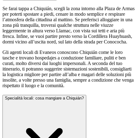
Se farai tappa a Chiquián, scegli la zona intorno alla Plaza de Armas
per poterti spostare a piedi, cenare in modo semplice e respirare
l’atmosfera della cittadina al mattino. Se preferisci alloggiare in una
zona più tranquilla, troverai qualche struttura nelle viuzze
leggermente in altura verso Llamac, con vista sui tetti e aria più
fresca. Infine, se vuoi partire presto verso la Cordillera Huayhuash,
dormi vicino all’uscita nord, sul lato della strada per Conococha.
Gli agenti locali di Evaneos conoscono Chiquián come le loro
tasche e trovano hospedajes a conduzione familiare, puliti e ben
curati, molto diversi dai luoghi impersonali. A seconda del tuo
itinerario, ti potranno suggerire sistemazioni sostenibili, consigliarti
la logistica migliore per partire all’alba e magari delle soluzioni più
insolite, a volte presso una famiglia, sempre a condizione che venga
rispettato il luogo e la comunità.
Specialità locali: cosa mangiare a Chiquián?