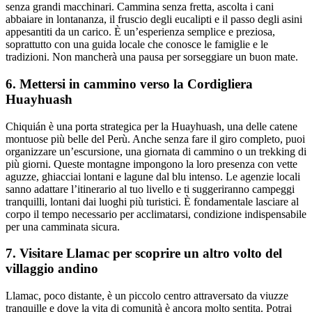
senza grandi macchinari. Cammina senza fretta, ascolta i cani
abbaiare in lontananza, il fruscio degli eucalipti e il passo degli asini
appesantiti da un carico. È un’esperienza semplice e preziosa,
soprattutto con una guida locale che conosce le famiglie e le
tradizioni. Non mancherà una pausa per sorseggiare un buon mate.
6. Mettersi in cammino verso la Cordigliera
Huayhuash
Chiquián è una porta strategica per la Huayhuash, una delle catene
montuose più belle del Perù. Anche senza fare il giro completo, puoi
organizzare un’escursione, una giornata di cammino o un trekking di
più giorni. Queste montagne impongono la loro presenza con vette
aguzze, ghiacciai lontani e lagune dal blu intenso. Le agenzie locali
sanno adattare l’itinerario al tuo livello e ti suggeriranno campeggi
tranquilli, lontani dai luoghi più turistici. È fondamentale lasciare al
corpo il tempo necessario per acclimatarsi, condizione indispensabile
per una camminata sicura.
7. Visitare Llamac per scoprire un altro volto del
villaggio andino
Llamac, poco distante, è un piccolo centro attraversato da viuzze
tranquille e dove la vita di comunità è ancora molto sentita. Potrai