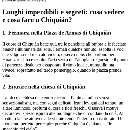
Luoghi imperdibili e segreti: cosa vedere
e cosa fare a Chiquián?
1. Fermarsi nella Plaza de Armas di Chiquián
Il cuore di Chiquián batte qui, tra le panchine all’ombra e le facciate
bianche illuminate dal sole. Fermati qualche minuto, ascolta le voci
che salgono dal mercato vicino, osserva i bus che partono per
Huaraz o Lima e respira l’aria secca dell’altopiano. Questo è il punto
di partenza ideale per assaporare il ritmo locale, tranquillo ma
vivace, soprattutto nel tardo pomeriggio, quando la piazza prende
vita.
2. Entrare nella chiesa di Chiquián
La piccola chiesa del centro racconta l’anima andina senza
sensazionalismi, ma con segni delicati: legni levigati dal tempo, un
altare luminoso, profumi di cera e fiori freschi. Osserva i motivi
decorativi, spesso ispirati alle montagne che circondano la città. Al
mattino la che attraversa le vetrate rende l’interno quasi dorato. Un
momento perfetto per capire perché Chiquián è chiamata “lo
specchio del cielo”.