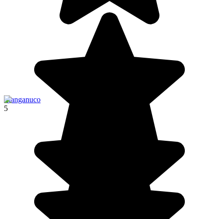
Llanganuco
5