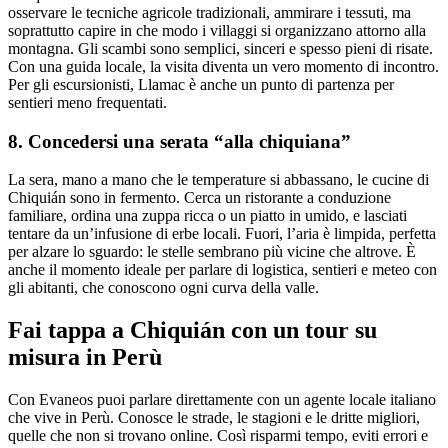
osservare le tecniche agricole tradizionali, ammirare i tessuti, ma
soprattutto capire in che modo i villaggi si organizzano attorno alla
montagna. Gli scambi sono semplici, sinceri e spesso pieni di risate.
Con una guida locale, la visita diventa un vero momento di incontro.
Per gli escursionisti, Llamac è anche un punto di partenza per
sentieri meno frequentati.
8. Concedersi una serata “alla chiquiana”
La sera, mano a mano che le temperature si abbassano, le cucine di
Chiquián sono in fermento. Cerca un ristorante a conduzione
familiare, ordina una zuppa ricca o un piatto in umido, e lasciati
tentare da un’infusione di erbe locali. Fuori, l’aria è limpida, perfetta
per alzare lo sguardo: le stelle sembrano più vicine che altrove. È
anche il momento ideale per parlare di logistica, sentieri e meteo con
gli abitanti, che conoscono ogni curva della valle.
Fai tappa a Chiquián con un tour su
misura in Perù
Con Evaneos puoi parlare direttamente con un agente locale italiano
che vive in Perù. Conosce le strade, le stagioni e le dritte migliori,
quelle che non si trovano online. Così risparmi tempo, eviti errori e