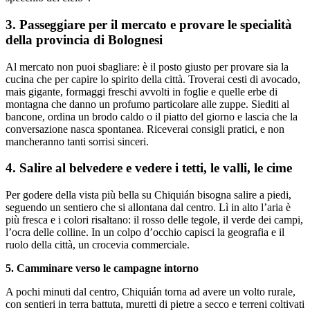
3. Passeggiare per il mercato e provare le specialità
della provincia di Bolognesi
Al mercato non puoi sbagliare: è il posto giusto per provare sia la
cucina che per capire lo spirito della città. Troverai cesti di avocado,
mais gigante, formaggi freschi avvolti in foglie e quelle erbe di
montagna che danno un profumo particolare alle zuppe. Siediti al
bancone, ordina un brodo caldo o il piatto del giorno e lascia che la
conversazione nasca spontanea. Riceverai consigli pratici, e non
mancheranno tanti sorrisi sinceri.
4. Salire al belvedere e vedere i tetti, le valli, le cime
Per godere della vista più bella su Chiquián bisogna salire a piedi,
seguendo un sentiero che si allontana dal centro. Lì in alto l’aria è
più fresca e i colori risaltano: il rosso delle tegole, il verde dei campi,
l’ocra delle colline. In un colpo d’occhio capisci la geografia e il
ruolo della città, un crocevia commerciale.
5. Camminare verso le campagne intorno
A pochi minuti dal centro, Chiquián torna ad avere un volto rurale,
con sentieri in terra battuta, muretti di pietre a secco e terreni coltivati