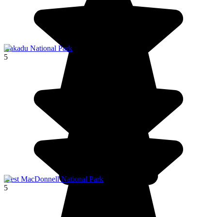
Kakadu National Park
5
West MacDonnell National Park
5