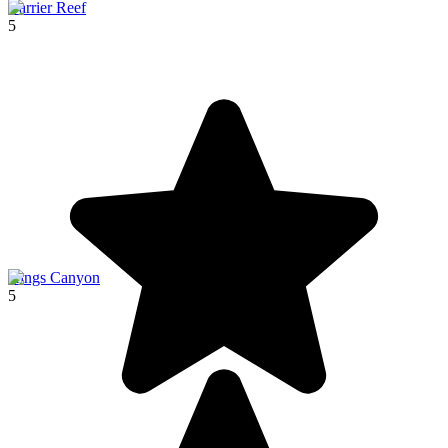
Barrier Reef
5
Kings Canyon
5