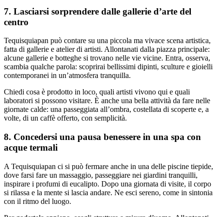
7. Lasciarsi sorprendere dalle gallerie d’arte del
centro
Tequisquiapan può contare su una piccola ma vivace scena artistica,
fatta di gallerie e atelier di artisti. Allontanati dalla piazza principale:
alcune gallerie e botteghe si trovano nelle vie vicine. Entra, osserva,
scambia qualche parola: scoprirai bellissimi dipinti, sculture e gioielli
contemporanei in un’atmosfera tranquilla.
Chiedi cosa è prodotto in loco, quali artisti vivono qui e quali
laboratori si possono visitare. È anche una bella attività da fare nelle
giornate calde: una passeggiata all’ombra, costellata di scoperte e, a
volte, di un caffè offerto, con semplicità.
8. Concedersi una pausa benessere in una spa con
acque termali
A Tequisquiapan ci si può fermare anche in una delle piscine tiepide,
dove farsi fare un massaggio, passeggiare nei giardini tranquilli,
inspirare i profumi di eucalipto. Dopo una giornata di visite, il corpo
si rilassa e la mente si lascia andare. Ne esci sereno, come in sintonia
con il ritmo del luogo.