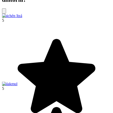
Chichén Itzá
5
Calakmul
5