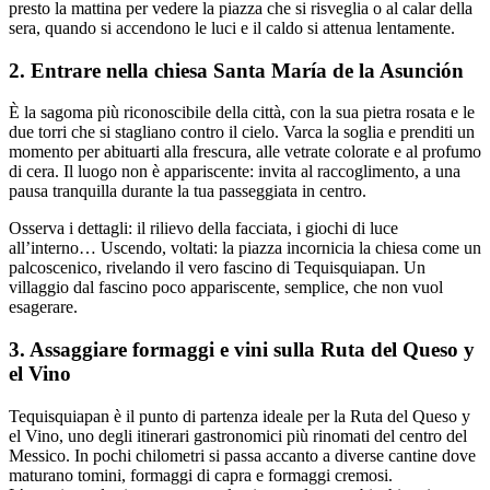
presto la mattina per vedere la piazza che si risveglia o al calar della
sera, quando si accendono le luci e il caldo si attenua lentamente.
2. Entrare nella chiesa Santa María de la Asunción
È la sagoma più riconoscibile della città, con la sua pietra rosata e le
due torri che si stagliano contro il cielo. Varca la soglia e prenditi un
momento per abituarti alla frescura, alle vetrate colorate e al profumo
di cera. Il luogo non è appariscente: invita al raccoglimento, a una
pausa tranquilla durante la tua passeggiata in centro.
Osserva i dettagli: il rilievo della facciata, i giochi di luce
all’interno… Uscendo, voltati: la piazza incornicia la chiesa come un
palcoscenico, rivelando il vero fascino di Tequisquiapan. Un
villaggio dal fascino poco appariscente, semplice, che non vuol
esagerare.
3. Assaggiare formaggi e vini sulla Ruta del Queso y
el Vino
Tequisquiapan è il punto di partenza ideale per la Ruta del Queso y
el Vino, uno degli itinerari gastronomici più rinomati del centro del
Messico. In pochi chilometri si passa accanto a diverse cantine dove
maturano tomini, formaggi di capra e formaggi cremosi.