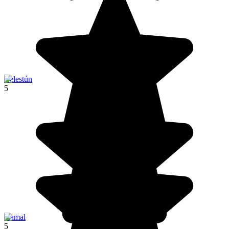
Celestún
5
Izamal
5