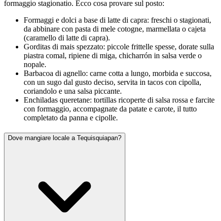
formaggio stagionatio. Ecco cosa provare sul posto:
Formaggi e dolci a base di latte di capra: freschi o stagionati,
da abbinare con pasta di mele cotogne, marmellata o cajeta
(caramello di latte di capra).
Gorditas di mais spezzato: piccole frittelle spesse, dorate sulla
piastra comal, ripiene di miga, chicharrón in salsa verde o
nopale.
Barbacoa di agnello: carne cotta a lungo, morbida e succosa,
con un sugo dal gusto deciso, servita in tacos con cipolla,
coriandolo e una salsa piccante.
Enchiladas queretane: tortillas ricoperte di salsa rossa e farcite
con formaggio, accompagnate da patate e carote, il tutto
completato da panna e cipolle.
Dove mangiare locale a Tequisquiapan?