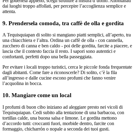
Per godertela appieno, scegli strutture a misura d’uomo. Allontanati
dai luoghi troppo affollati, per percepire l’accoglienza semplice e
attenta.
9. Prendersela comoda, tra caffè de olla e gordita
A Tequisquiapan di solito si mangiano piatti semplici, all’aperto, tra
una chiacchiera e l’altra. Ordina un caffè de olla - con cannella,
zucchero di canna e ben caldo - poi delle gordita, farcite a piacere, e
lascia che il contesto faccia il resto. I sapori sono autentici e
confortanti, perfetti dopo una bella passeggiata.
Per evitare i locali troppo turistici, cerca le piccole fonda frequentate
dagli abitanti. Come fare a riconoscerle? Di solito, c’è la fila
all’ingresso e dalle cucine escono profumi che fanno venire
l’acquolina in bocca.
10. Mangiare come un local
I profumi di buon cibo iniziano ad aleggiare presto nei vicoli di
Tequisquiapan. Cedi subito alla tentazione di una barbacoa, con
tortillas calde, una buona salsa e limone. Le gordita mettono
d’accordo tutti: croccanti fuori, morbide dentro, farcite con
formaggio, chicharrón o nopale a seconda dei tuoi gusti.