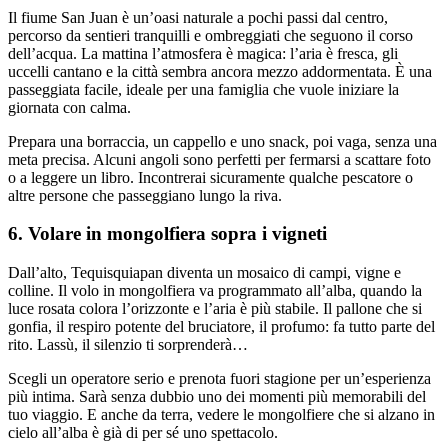
Il fiume San Juan è un’oasi naturale a pochi passi dal centro,
percorso da sentieri tranquilli e ombreggiati che seguono il corso
dell’acqua. La mattina l’atmosfera è magica: l’aria è fresca, gli
uccelli cantano e la città sembra ancora mezzo addormentata. È una
passeggiata facile, ideale per una famiglia che vuole iniziare la
giornata con calma.
Prepara una borraccia, un cappello e uno snack, poi vaga, senza una
meta precisa. Alcuni angoli sono perfetti per fermarsi a scattare foto
o a leggere un libro. Incontrerai sicuramente qualche pescatore o
altre persone che passeggiano lungo la riva.
6. Volare in mongolfiera sopra i vigneti
Dall’alto, Tequisquiapan diventa un mosaico di campi, vigne e
colline. Il volo in mongolfiera va programmato all’alba, quando la
luce rosata colora l’orizzonte e l’aria è più stabile. Il pallone che si
gonfia, il respiro potente del bruciatore, il profumo: fa tutto parte del
rito. Lassù, il silenzio ti sorprenderà…
Scegli un operatore serio e prenota fuori stagione per un’esperienza
più intima. Sarà senza dubbio uno dei momenti più memorabili del
tuo viaggio. E anche da terra, vedere le mongolfiere che si alzano in
cielo all’alba è già di per sé uno spettacolo.