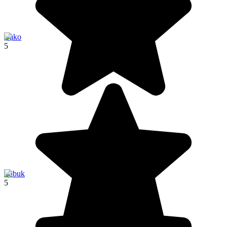
Bako
5
Labuk
5