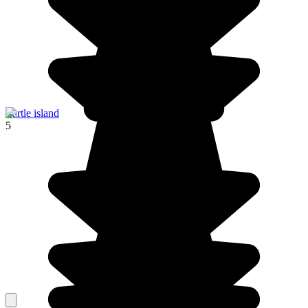
Turtle island
5