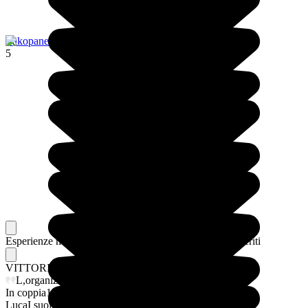
Zakopane
5
Esperienze memorabili
Dai nostri viaggiatori, i loro preferiti
VITTORIO
I suoi preferiti
L,organizzazione, la cordialità, la disponibilità
In coppia
12/03/2026
Luca
I suoi preferiti