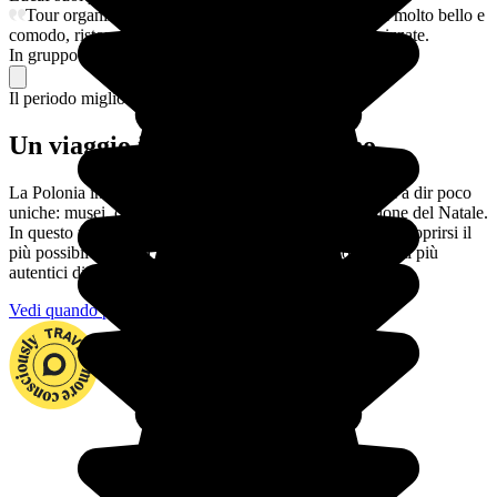
Tour organizzato benissimo dal nostro agente , hotel molto bello e
comodo, ristoranti ottimi . Escursioni molto ben organizzate.
In gruppo
12/03/2026
Il periodo migliore per partire
Un viaggio in Polonia in inverno
La Polonia in
inverno
regala a tutti i visitatori emozioni a dir poco
uniche: musei, città, edifici addobbati a festa in occasione del Natale.
In questo periodo, tutto è davvero magico e, cercando di coprirsi il
più possibile, si avrà la possibilità di scoprire uno dei volti più
autentici di questa destinazione.
Vedi quando partire