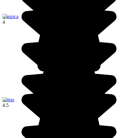
Danzica
4
Tatras
4.5