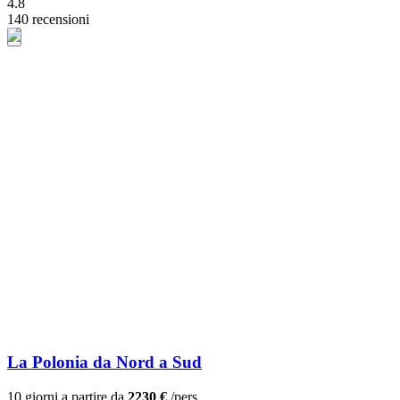
4.8
140 recensioni
La Polonia da Nord a Sud
10 giorni a partire da
2230 €
/pers.