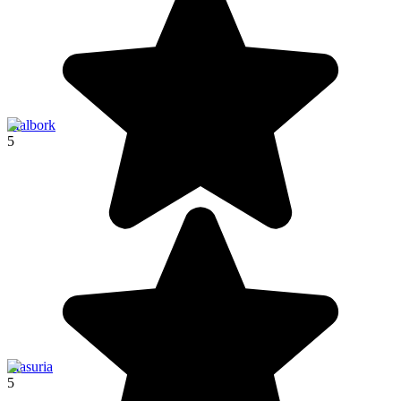
Malbork
5
Masuria
5