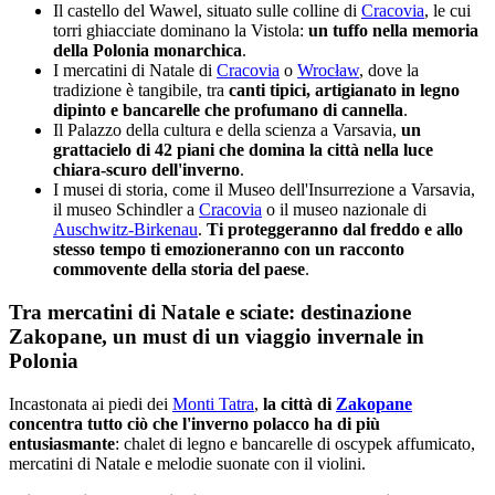
Il castello del Wawel, situato sulle colline di
Cracovia
, le cui
torri ghiacciate dominano la Vistola:
un tuffo nella memoria
della Polonia monarchica
.
I mercatini di Natale di
Cracovia
o
Wrocław
, dove la
tradizione è tangibile, tra
canti tipici, artigianato in legno
dipinto e bancarelle che profumano di cannella
.
Il Palazzo della cultura e della scienza a Varsavia,
un
grattacielo di 42 piani che domina la città nella luce
chiara-scuro dell'inverno
.
I musei di storia, come il Museo dell'Insurrezione a Varsavia,
il museo Schindler a
Cracovia
o il museo nazionale di
Auschwitz-Birkenau
.
Ti proteggeranno dal freddo e allo
stesso tempo ti emozioneranno con un racconto
commovente della storia del paese
.
Tra mercatini di Natale e sciate: destinazione
Zakopane, un must di un viaggio invernale in
Polonia
Incastonata ai piedi dei
Monti Tatra
,
la città di
Zakopane
concentra tutto ciò che l'inverno polacco ha di più
entusiasmante
: chalet di legno e bancarelle di oscypek affumicato,
mercatini di Natale e melodie suonate con il violini.