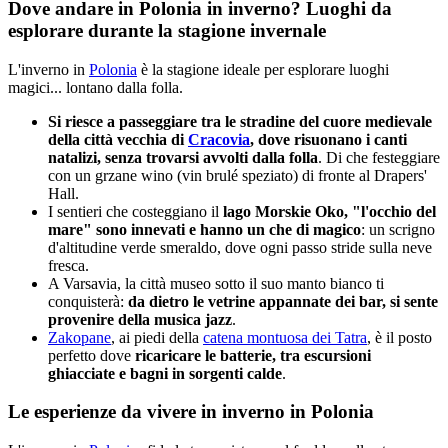
Dove andare in Polonia in inverno? Luoghi da
esplorare durante la stagione invernale
L'inverno in
Polonia
è la stagione ideale per esplorare luoghi
magici... lontano dalla folla.
Si riesce a passeggiare tra le stradine del cuore medievale
della città vecchia di
Cracovia
, dove risuonano i canti
natalizi, senza trovarsi avvolti dalla folla
. Di che festeggiare
con un grzane wino (vin brulé speziato) di fronte al Drapers'
Hall.
I sentieri che costeggiano il
lago Morskie Oko, "l'occhio del
mare" sono innevati e hanno un che di magico
: un scrigno
d'altitudine verde smeraldo, dove ogni passo stride sulla neve
fresca.
A Varsavia, la città museo sotto il suo manto bianco ti
conquisterà:
da dietro le vetrine appannate dei bar, si sente
provenire della musica jazz
.
Zakopane
, ai piedi della
catena montuosa dei Tatra
, è il posto
perfetto dove
ricaricare le batterie, tra escursioni
ghiacciate e bagni in sorgenti calde
.
Le esperienze da vivere in inverno in Polonia