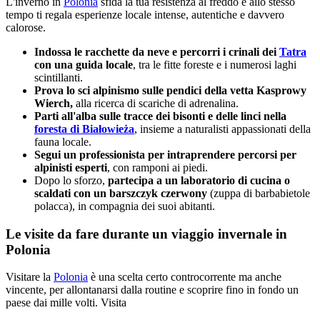
L'inverno in
Polonia
sfida la tua resistenza al freddo e allo stesso
tempo ti regala esperienze locale intense, autentiche e davvero
calorose.
Indossa le racchette da neve e percorri i crinali dei
Tatra
con una guida locale
, tra le fitte foreste e i numerosi laghi
scintillanti.
Prova lo sci alpinismo sulle pendici della vetta Kasprowy
Wierch,
alla ricerca di scariche di adrenalina.
Parti all'alba sulle tracce dei bisonti e delle linci nella
foresta di Białowieża
, insieme a naturalisti appassionati della
fauna locale.
Segui un professionista per intraprendere percorsi per
alpinisti esperti
, con ramponi ai piedi.
Dopo lo sforzo,
partecipa a un laboratorio di cucina o
scaldati con un barszczyk czerwony
(zuppa di barbabietole
polacca), in compagnia dei suoi abitanti.
Le visite da fare durante un viaggio invernale in
Polonia
Visitare la
Polonia
è una scelta certo controcorrente ma anche
vincente, per allontanarsi dalla routine e scoprire fino in fondo un
paese dai mille volti. Visita