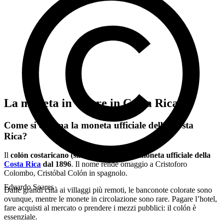
La moneta in vigore in Costa Rica
Come si chiama la moneta ufficiale della Costa
Rica?
Il
colón costaricano (simbolo: CRC) è la moneta ufficiale della
Costa Rica
dal 1896
. Il nome rende omaggio a Cristoforo
Colombo, Cristóbal Colón in spagnolo.
Eduardo Soares
Dalle grandi città ai villaggi più remoti, le banconote colorate sono
ovunque, mentre le monete in circolazione sono rare. Pagare l’hotel,
fare acquisti al mercato o prendere i mezzi pubblici: il colón è
essenziale.