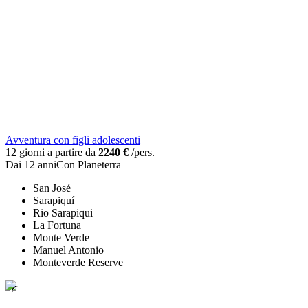
Avventura con figli adolescenti
12 giorni a partire da
2240 €
/pers.
Dai 12 anni
Con Planeterra
San José
Sarapiquí
Rio Sarapiqui
La Fortuna
Monte Verde
Manuel Antonio
Monteverde Reserve