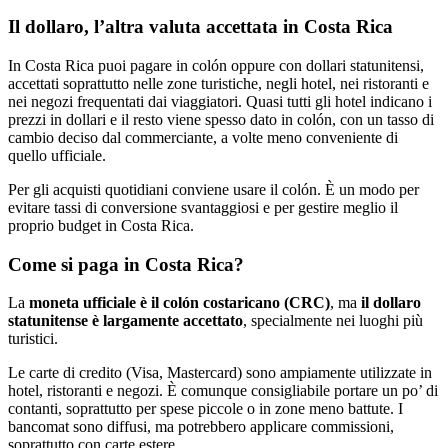
Il dollaro, l’altra valuta accettata in Costa Rica
In Costa Rica puoi pagare in colón oppure con dollari statunitensi,
accettati soprattutto nelle zone turistiche, negli hotel, nei ristoranti e
nei negozi frequentati dai viaggiatori. Quasi tutti gli hotel indicano i
prezzi in dollari e il resto viene spesso dato in colón, con un tasso di
cambio deciso dal commerciante, a volte meno conveniente di
quello ufficiale.
Per gli acquisti quotidiani conviene usare il colón. È un modo per
evitare tassi di conversione svantaggiosi e per gestire meglio il
proprio budget in Costa Rica.
Come si paga in Costa Rica?
La
moneta ufficiale è il colón costaricano (CRC)
, ma
il dollaro
statunitense è largamente accettato
, specialmente nei luoghi più
turistici.
Le carte di credito (Visa, Mastercard) sono ampiamente utilizzate in
hotel, ristoranti e negozi. È comunque consigliabile portare un po’ di
contanti, soprattutto per spese piccole o in zone meno battute. I
bancomat sono diffusi, ma potrebbero applicare commissioni,
soprattutto con carte estere.