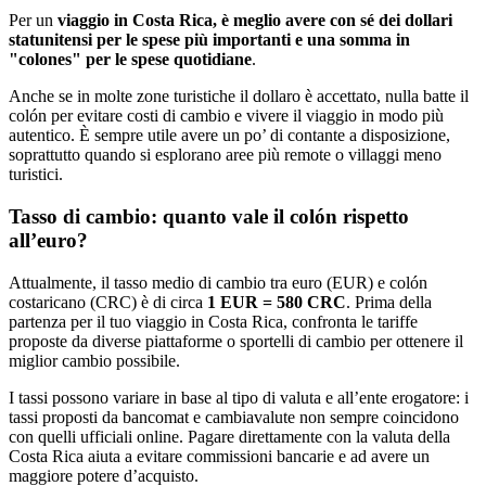
Per un
viaggio in Costa Rica, è meglio avere con sé dei dollari
statunitensi per le spese più importanti e una somma in
"colones" per le spese quotidiane
.
Anche se in molte zone turistiche il dollaro è accettato, nulla batte il
colón per evitare costi di cambio e vivere il viaggio in modo più
autentico. È sempre utile avere un po’ di contante a disposizione,
soprattutto quando si esplorano aree più remote o villaggi meno
turistici.
Tasso di cambio: quanto vale il colón rispetto
all’euro?
Attualmente, il tasso medio di cambio tra euro (EUR) e colón
costaricano (CRC) è di circa
1 EUR = 580 CRC
. Prima della
partenza per il tuo viaggio in Costa Rica, confronta le tariffe
proposte da diverse piattaforme o sportelli di cambio per ottenere il
miglior cambio possibile.
I tassi possono variare in base al tipo di valuta e all’ente erogatore: i
tassi proposti da bancomat e cambiavalute non sempre coincidono
con quelli ufficiali online. Pagare direttamente con la valuta della
Costa Rica aiuta a evitare commissioni bancarie e ad avere un
maggiore potere d’acquisto.