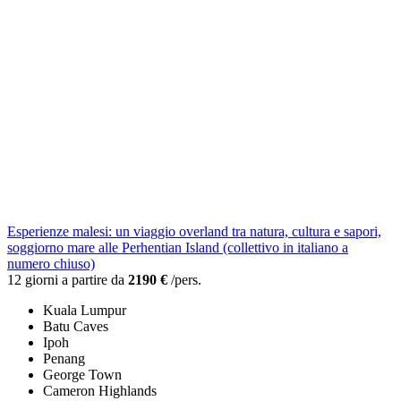
Esperienze malesi: un viaggio overland tra natura, cultura e sapori,
soggiorno mare alle Perhentian Island (collettivo in italiano a
numero chiuso)
12 giorni a partire da
2190 €
/pers.
Kuala Lumpur
Batu Caves
Ipoh
Penang
George Town
Cameron Highlands