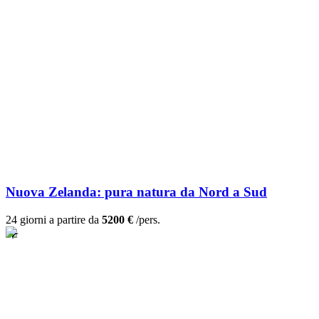
Nuova Zelanda: pura natura da Nord a Sud
24 giorni a partire da
5200 €
/pers.