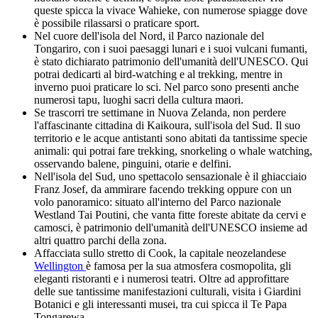
queste spicca la vivace Wahieke, con numerose spiagge dove
è possibile rilassarsi o praticare sport.
Nel cuore dell'isola del Nord, il Parco nazionale del
Tongariro, con i suoi paesaggi lunari e i suoi vulcani fumanti,
è stato dichiarato patrimonio dell'umanità dell'UNESCO. Qui
potrai dedicarti al bird-watching e al trekking, mentre in
inverno puoi praticare lo sci. Nel parco sono presenti anche
numerosi tapu, luoghi sacri della cultura maori.
Se trascorri tre settimane in Nuova Zelanda, non perdere
l'affascinante cittadina di Kaikoura, sull'isola del Sud. Il suo
territorio e le acque antistanti sono abitati da tantissime specie
animali: qui potrai fare trekking, snorkeling o whale watching,
osservando balene, pinguini, otarie e delfini.
Nell'isola del Sud, uno spettacolo sensazionale è il ghiacciaio
Franz Josef, da ammirare facendo trekking oppure con un
volo panoramico: situato all'interno del Parco nazionale
Westland Tai Poutini, che vanta fitte foreste abitate da cervi e
camosci, è patrimonio dell'umanità dell'UNESCO insieme ad
altri quattro parchi della zona.
Affacciata sullo stretto di Cook, la capitale neozelandese
Wellington
è famosa per la sua atmosfera cosmopolita, gli
eleganti ristoranti e i numerosi teatri. Oltre ad approfittare
delle sue tantissime manifestazioni culturali, visita i Giardini
Botanici e gli interessanti musei, tra cui spicca il Te Papa
Tongarewa.