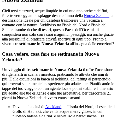
Cieli tersi e azzurri, acque limpide in cui nuotano orche e delfini,
foreste verdeggianti e spiagge deserte fanno della
Nuova Zelanda
la
destinazione ideale per chi desidera trascorrere una vacanza a
contatto con la natura. Suddiviso tra l'isola del Nord e l'isola del
Sud, entrambe ricche di tesori, questo Paese dell'Oceania ti
conquisterà non solo con i suoi magnifici paesaggi, ma anche grazie
alla possibilità di praticare attività sportive di ogni tipo. Pronto a
vivere
tre settimane in Nuova Zelanda
all'insegna delle emozioni?
Cosa vedere, cosa fare tre settimane in Nuova
Zelanda?
Un
viaggio di tre settimane in Nuova Zelanda
ti offre l'occasione
di rigenerarti in scenari maestosi, praticando le attività che ami di
più. Dalle escursioni in barca al trekking, dal rafting al parapendio,
qui troverai sicuramente le esperienze più adatte a te. Pianificando le
tappe del tuo viaggio con un agente locale potrai stabilire l'itinerario
più adatto alle tue esigenze e alle tue aspettative, per trascorrere 21
giorni in Nuova Zelanda davvero entusiasmanti.
Davanti alla città di
Auckland
, nell'isola del Nord, si estende il
Golfo di Hauraki, che vanta acque meravigliose, in cui
nuotano balene e delfini, e ospita isole paradisiache. Tra