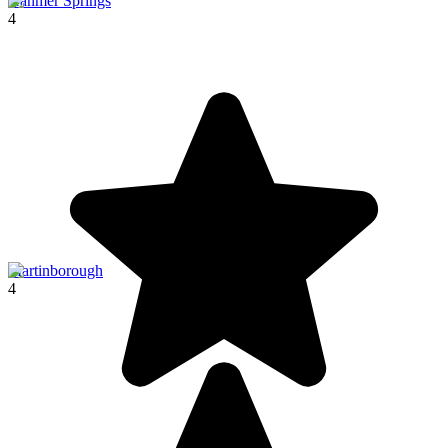
Hanmer Springs
4
Martinborough
4