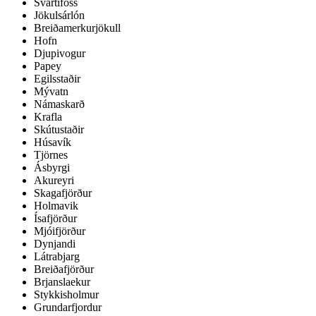
Svartifoss
Jökulsárlón
Breiðamerkurjökull
Hofn
Djupivogur
Papey
Egilsstaðir
Mývatn
Námaskarð
Krafla
Skútustaðir
Húsavík
Tjörnes
Ásbyrgi
Akureyri
Skagafjörður
Holmavik
Ísafjörður
Mjóifjörður
Dynjandi
Látrabjarg
Breiðafjörður
Brjanslaekur
Stykkisholmur
Grundarfjordur