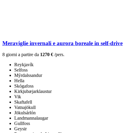
Meraviglie invernali e aurora boreale in self-drive
8 giorni a partire da
1270 €
/pers.
Reykjavík
Selfoss
Mýrdalssandur
Hella
Skógafoss
Kirkjubæjarklaustur
Vik
Skaftafell
Vatnajökull
Jökulsárlón
Landmannalaugar
Gullfoss
Geysir