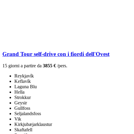
Grand Tour self-drive con i fiordi dell'Ovest
15 giorni a partire da
3855 €
/pers.
Reykjavík
Keflavík
Laguna Blu
Hella
Strokkur
Geysir
Gullfoss
Seljalandsfoss
Vik
Kirkjubæjarklaustur
Skaftafell