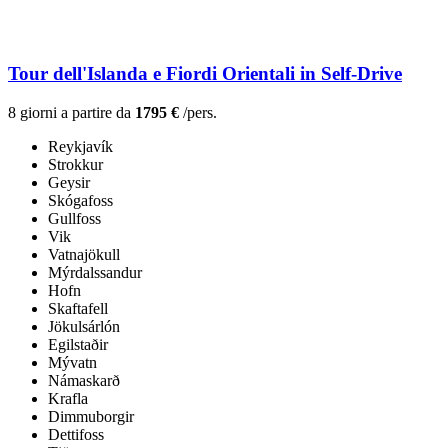
Tour dell'Islanda e Fiordi Orientali in Self-Drive
8 giorni a partire da
1795 €
/pers.
Reykjavík
Strokkur
Geysir
Skógafoss
Gullfoss
Vik
Vatnajökull
Mýrdalssandur
Hofn
Skaftafell
Jökulsárlón
Egilstaðir
Mývatn
Námaskarð
Krafla
Dimmuborgir
Dettifoss