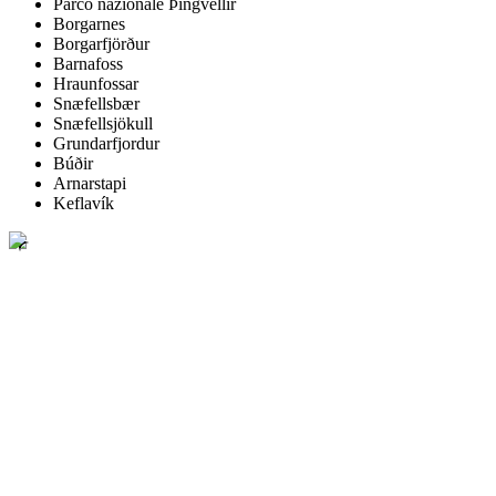
Parco nazionale Þingvellir
Borgarnes
Borgarfjörður
Barnafoss
Hraunfossar
Snæfellsbær
Snæfellsjökull
Grundarfjordur
Búðir
Arnarstapi
Keflavík