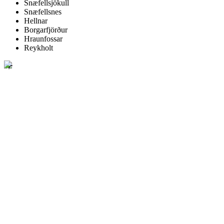
Snæfellsjökull
Snæfellsnes
Hellnar
Borgarfjörður
Hraunfossar
Reykholt