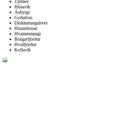
Tjörnes
Húsavík
Ásbyrgi
Goðafoss
Deildartunguhver
Hraunfossar
Hvammstangi
Borgarfjörður
Hvalfjörður
Keflavík