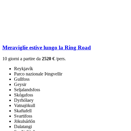
Meraviglie estive lungo la Ring Road
10 giorni a partire da
2520 €
/pers.
Reykjavík
Parco nazionale Þingvellir
Gullfoss
Geysir
Seljalandsfoss
Skógafoss
Dyrhólaey
Vatnajökull
Skaftafell
Svartifoss
Jökulsárlón
Dalatangi