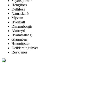
Seyðisfjörður
Hengifoss
Dettifoss
Námaskarð
Mývatn
Hverfjall
Dimmuborgir
Akureyri
Hvammstangi
Glaumbær
Hraunfossar
Deildartunguhver
Reykjanes