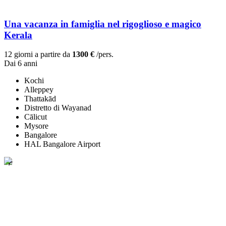
Una vacanza in famiglia nel rigoglioso e magico
Kerala
12 giorni a partire da
1300 €
/pers.
Dai 6 anni
Kochi
Alleppey
Thattakād
Distretto di Wayanad
Cālicut
Mysore
Bangalore
HAL Bangalore Airport