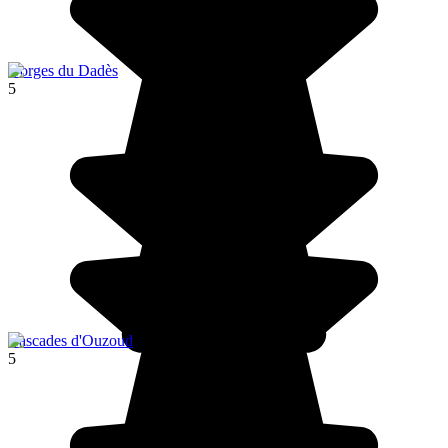
Gorges du Dadès
5
Cascades d'Ouzoud
5