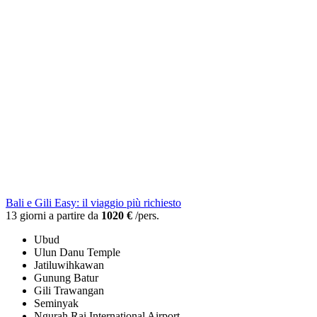
Bali e Gili Easy: il viaggio più richiesto
13 giorni a partire da
1020 €
/pers.
Ubud
Ulun Danu Temple
Jatiluwihkawan
Gunung Batur
Gili Trawangan
Seminyak
Ngurah Rai International Airport