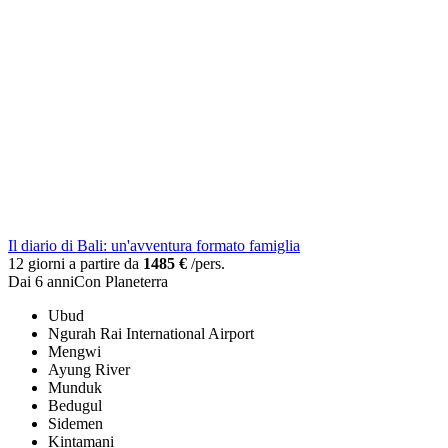
Il diario di Bali: un'avventura formato famiglia
12 giorni a partire da
1485 €
/pers.
Dai 6 anni
Con Planeterra
Ubud
Ngurah Rai International Airport
Mengwi
Ayung River
Munduk
Bedugul
Sidemen
Kintamani