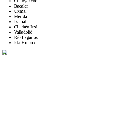
Chunyaxché
Bacalar
Uxmal
Mérida
Izamal
Chichén Itzá
Valladolid
Río Lagartos
Isla Holbox