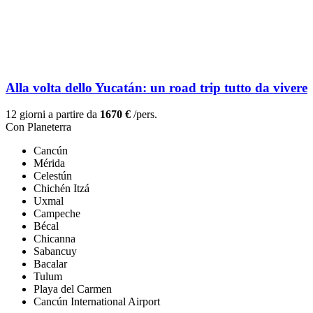
Alla volta dello Yucatán: un road trip tutto da vivere
12 giorni a partire da
1670 €
/pers.
Con Planeterra
Cancún
Mérida
Celestún
Chichén Itzá
Uxmal
Campeche
Bécal
Chicanna
Sabancuy
Bacalar
Tulum
Playa del Carmen
Cancún International Airport