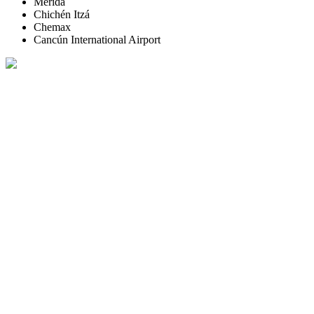
Mérida
Chichén Itzá
Chemax
Cancún International Airport