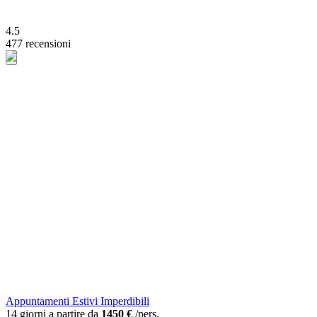
4.5
477 recensioni
Appuntamenti Estivi Imperdibili
14 giorni a partire da
1450 €
/pers.