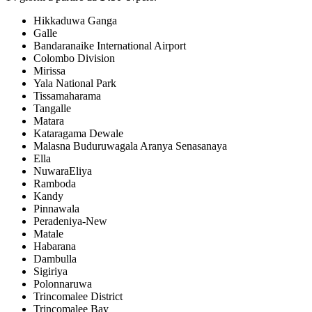
Hikkaduwa Ganga
Galle
Bandaranaike International Airport
Colombo Division
Mirissa
Yala National Park
Tissamaharama
Tangalle
Matara
Kataragama Dewale
Malasna Buduruwagala Aranya Senasanaya
Ella
NuwaraEliya
Ramboda
Kandy
Pinnawala
Peradeniya-New
Matale
Habarana
Dambulla
Sigiriya
Polonnaruwa
Trincomalee District
Trincomalee Bay