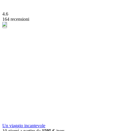
4.6
164 recensioni
Un viaggio incantevole
10 giorni a partire da
1595 €
/pers.