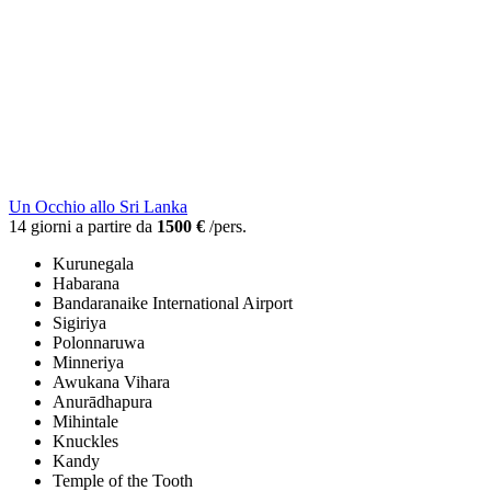
Un Occhio allo Sri Lanka
14 giorni a partire da
1500 €
/pers.
Kurunegala
Habarana
Bandaranaike International Airport
Sigiriya
Polonnaruwa
Minneriya
Awukana Vihara
Anurādhapura
Mihintale
Knuckles
Kandy
Temple of the Tooth