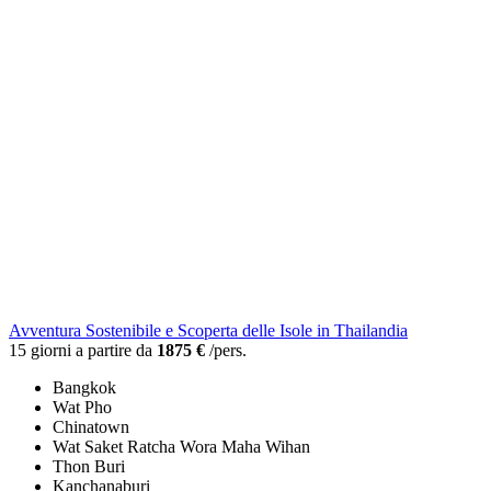
Avventura Sostenibile e Scoperta delle Isole in Thailandia
15 giorni a partire da
1875 €
/pers.
Bangkok
Wat Pho
Chinatown
Wat Saket Ratcha Wora Maha Wihan
Thon Buri
Kanchanaburi