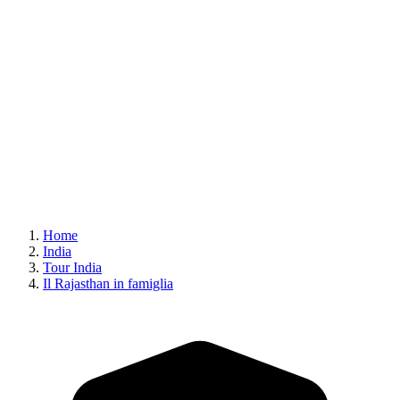
Home
India
Tour India
Il Rajasthan in famiglia