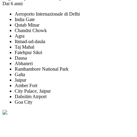
Dai 6 anni
Aeroporto Internazionale di Delhi
India Gate
Qutab Minar
Chandni Chowk
Agra
Itimad-ud-daula
Taj Mahal
Fatehpur Sikri
Dausa
Abhaneri
Ranthambore National Park
Galta
Jaipur
Amber Fort
City Palace, Jaipur
Dabolim Airport
Goa City