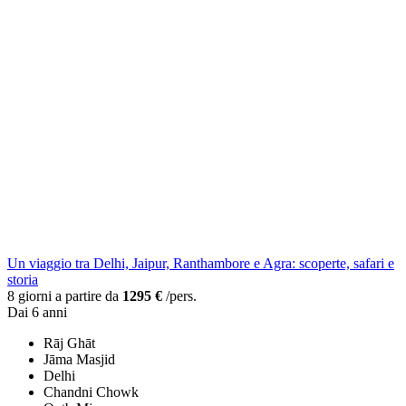
Un viaggio tra Delhi, Jaipur, Ranthambore e Agra: scoperte, safari e
storia
8 giorni a partire da
1295 €
/pers.
Dai 6 anni
Rāj Ghāt
Jāma Masjid
Delhi
Chandni Chowk