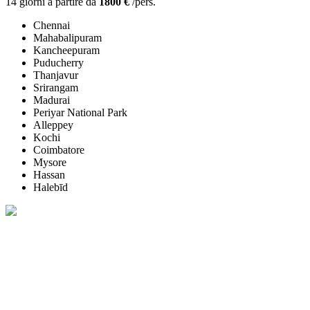
14 giorni a partire da
1800 €
/pers.
Chennai
Mahabalipuram
Kancheepuram
Puducherry
Thanjavur
Srirangam
Madurai
Periyar National Park
Alleppey
Kochi
Coimbatore
Mysore
Hassan
Halebīd