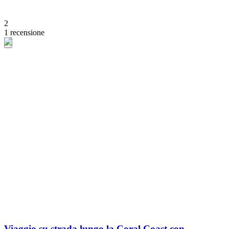
2
1 recensione
Viaggio su strada lungo la Coral Coast con