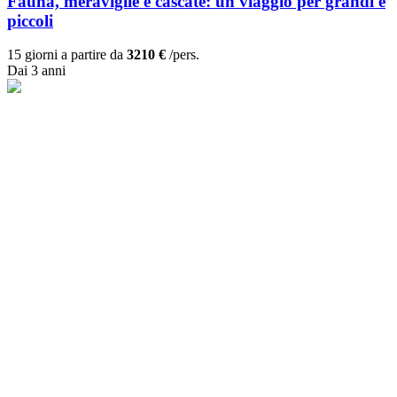
Fauna, meraviglie e cascate: un viaggio per grandi e
piccoli
15 giorni a partire da
3210 €
/pers.
Dai 3 anni