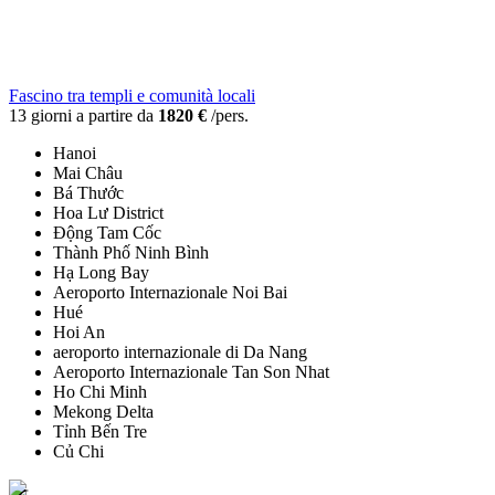
Fascino tra templi e comunità locali
13 giorni a partire da
1820 €
/pers.
Hanoi
Mai Châu
Bá Thước
Hoa Lư District
Động Tam Cốc
Thành Phố Ninh Bình
Hạ Long Bay
Aeroporto Internazionale Noi Bai
Hué
Hoi An
aeroporto internazionale di Da Nang
Aeroporto Internazionale Tan Son Nhat
Ho Chi Minh
Mekong Delta
Tỉnh Bến Tre
Củ Chi