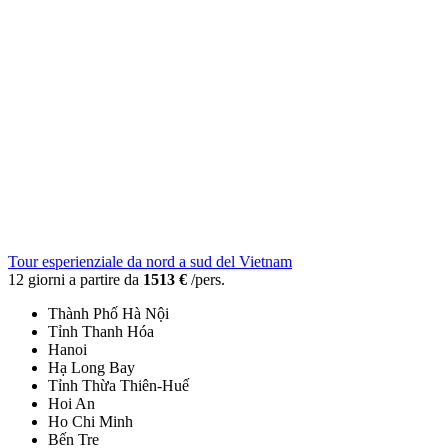
Tour esperienziale da nord a sud del Vietnam
12 giorni a partire da
1513 €
/pers.
Thành Phố Hà Nội
Tỉnh Thanh Hóa
Hanoi
Hạ Long Bay
Tỉnh Thừa Thiên-Huế
Hoi An
Ho Chi Minh
Bến Tre