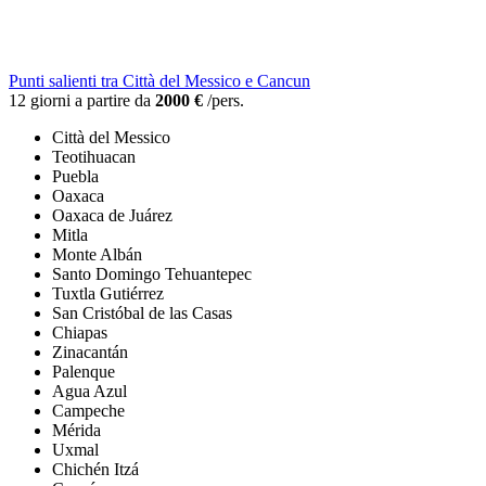
Punti salienti tra Città del Messico e Cancun
12 giorni a partire da
2000 €
/pers.
Città del Messico
Teotihuacan
Puebla
Oaxaca
Oaxaca de Juárez
Mitla
Monte Albán
Santo Domingo Tehuantepec
Tuxtla Gutiérrez
San Cristóbal de las Casas
Chiapas
Zinacantán
Palenque
Agua Azul
Campeche
Mérida
Uxmal
Chichén Itzá