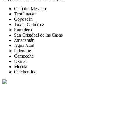
Città del Messico
Teotihuacan
Coyoacán
Tuxtla Gutiérrez
Sumidero
San Cristóbal de las Casas
Zinacantán
Agua Azul
Palenque
Campeche
Uxmal
Mérida
Chichen Itza