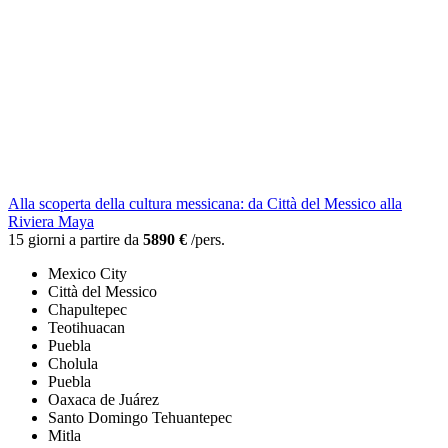
Alla scoperta della cultura messicana: da Città del Messico alla
Riviera Maya
15 giorni a partire da
5890 €
/pers.
Mexico City
Città del Messico
Chapultepec
Teotihuacan
Puebla
Cholula
Puebla
Oaxaca de Juárez
Santo Domingo Tehuantepec
Mitla